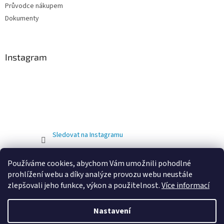
Průvodce nákupem
Dokumenty
Instagram
Sledovat na Instagramu
Používáme cookies, abychom Vám umožnili pohodlné
prohlížení webu a díky analýze provozu webu neustále
zlepšovali jeho funkce, výkon a použitelnost.
Více informací
Nastavení
Vytvořil Shoptet