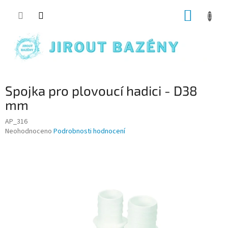
Přejít na obsah
NÁKUP
Spojka pro plovoucí hadici - D38
mm
AP_316
Průměrné hodnocení produktu je 0,0 z 5 hvězdiček.
Neohodnoceno
Podrobnosti hodnocení