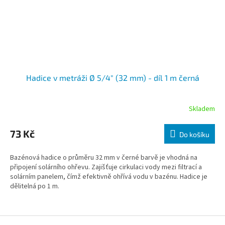
Hadice v metráži Ø 5/4" (32 mm) - díl 1 m černá
Skladem
73 Kč
Do košíku
Bazénová hadice o průměru 32 mm v černé barvě je vhodná na
připojení solárního ohřevu. Zajišťuje cirkulaci vody mezi filtrací a
solárním panelem, čímž efektivně ohřívá vodu v bazénu. Hadice je
dělitelná po 1 m.
Zápatí