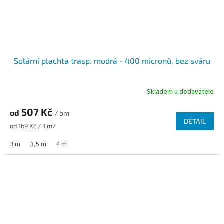
Solární plachta trasp. modrá - 400 micronů, bez sváru
Skladem u dodavatele
507 Kč
od
/ bm
DETAIL
Měrná cena:
od 169 Kč / 1 m2
3 m
3,5 m
4 m