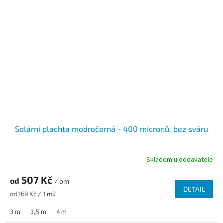
Solární plachta modročerná - 400 micronů, bez sváru
Skladem u dodavatele
507 Kč
od
/ bm
DETAIL
Měrná cena:
od 169 Kč / 1 m2
3 m
3,5 m
4 m