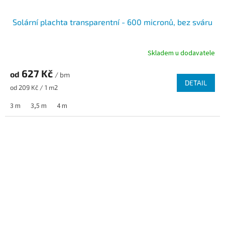
Solární plachta transparentní - 600 micronů, bez sváru
Skladem u dodavatele
627 Kč
od
/ bm
DETAIL
Měrná cena:
od 209 Kč / 1 m2
3 m
3,5 m
4 m