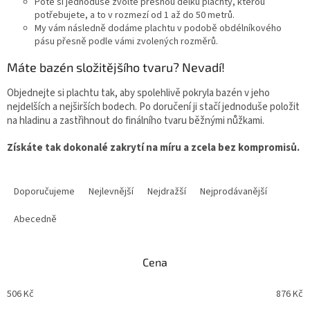
Poté si jednoduše zvolte přesnou délku plachty, kterou
potřebujete, a to v rozmezí od 1 až do 50 metrů.
My vám následně dodáme plachtu v podobě obdélníkového
pásu přesně podle vámi zvolených rozměrů.
Máte bazén složitějšího tvaru? Nevadí!
Objednejte si plachtu tak, aby spolehlivě pokryla bazén v jeho
nejdelších a nejširších bodech. Po doručení ji stačí jednoduše položit
na hladinu a zastřihnout do finálního tvaru běžnými nůžkami.
Získáte tak dokonalé zakrytí na míru a zcela bez kompromisů.
Řazení produktů
Doporučujeme
Nejlevnější
Nejdražší
Nejprodávanější
Abecedně
Cena
506
Kč
876
Kč