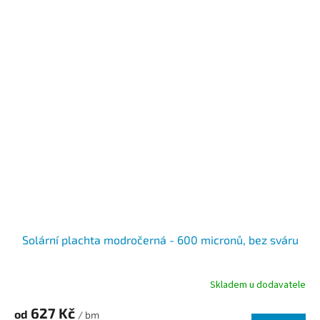
Solární plachta modročerná - 600 micronů, bez sváru
Skladem u dodavatele
627 Kč
od
/ bm