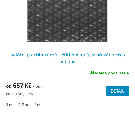
Solární plachta černá - 600 micronů, svařováno přes
bublinu
Skladem u dodavatele
657 Kč
od
/ bm
DETAIL
Měrná cena:
od 219 Kč / 1 m2
3 m
3,5 m
4 m