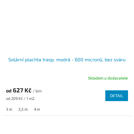
Solární plachta trasp. modrá - 600 micronů, bez sváru
Skladem u dodavatele
627 Kč
od
/ bm
DETAIL
Měrná cena:
od 209 Kč / 1 m2
3 m
3,5 m
4 m