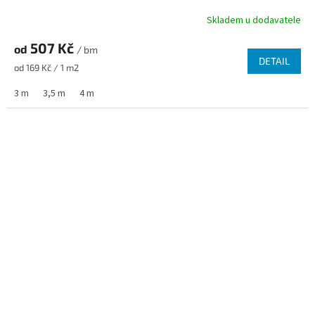
Skladem u dodavatele
507 Kč
od
/ bm
DETAIL
Měrná cena:
od 169 Kč / 1 m2
3 m
3,5 m
4 m