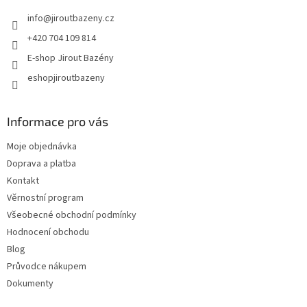
info
@
jiroutbazeny.cz
+420 704 109 814
E-shop Jirout Bazény
eshopjiroutbazeny
Informace pro vás
Moje objednávka
Doprava a platba
Kontakt
Věrnostní program
Všeobecné obchodní podmínky
Hodnocení obchodu
Blog
Průvodce nákupem
Dokumenty