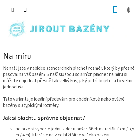
Přejít na obsah
NÁKUP
Na míru
Nenašli jste v nabídce standardních plachet rozměr, který by přesně
pasoval na váš bazén? S naší službou solárních plachet na míru si
můžete objednat přesně tak velký kus, jaký potřebujete, a to velmi
jednoduše.
Tato varianta je ideální především pro obdélníkové nebo oválné
bazény s atypickými rozměry.
Jak si plachtu správně objednat?
Nejprve si vyberte jednu z dostupných šířek materiálu (3 m / 3,5
m / 4 m), která se nejvíce blíží šířce vašeho bazénu.