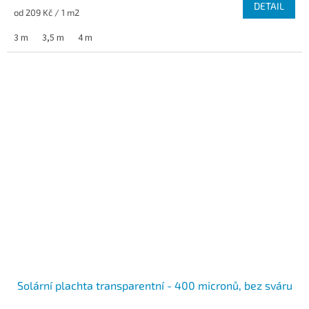
DETAIL
Měrná cena:
od 209 Kč / 1 m2
3 m
3,5 m
4 m
Solární plachta transparentní - 400 micronů, bez sváru