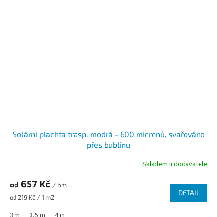
Solární plachta trasp. modrá - 600 micronů, svařováno
přes bublinu
Skladem u dodavatele
657 Kč
od
/ bm
DETAIL
Měrná cena:
od 219 Kč / 1 m2
3 m
3,5 m
4 m