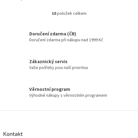
10
položek celkem
Ovládací prvky výpisu
Doručení zdarma (ČR)
Doručení zdarma při nákupu nad 1999 Kč
Zákaznický servis
Vaše potřeby jsou naší prioritou
Věrnostní program
Výhodné nákupy s věrnostním programem
Zápatí
Kontakt