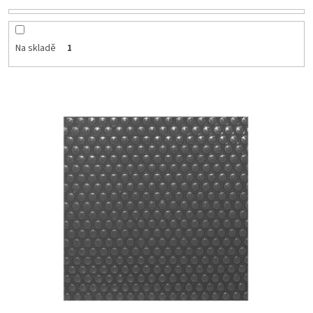
Na skladě
1
Výpis produktů