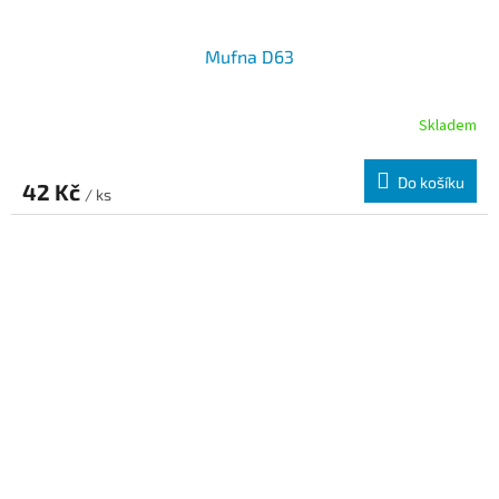
Mufna D63
Skladem
Do košíku
42 Kč
/ ks