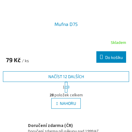
Mufna D75
Skladem
Do košíku
79 Kč
/ ks
NAČÍST 12 DALŠÍCH
Stránkování
1
3
Ovládací prvky výpisu
28
položek celkem
NAHORU
Doručení zdarma (ČR)
Doručení zdarma při nákupu nad 1999 Kč