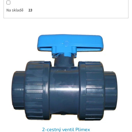
Na skladě
23
Výpis produktů
2-cestný ventil Plimex