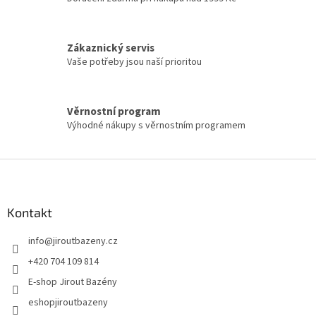
Zákaznický servis
Vaše potřeby jsou naší prioritou
Věrnostní program
Výhodné nákupy s věrnostním programem
Zápatí
Kontakt
info
@
jiroutbazeny.cz
+420 704 109 814
E-shop Jirout Bazény
eshopjiroutbazeny