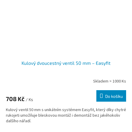
Kulový dvoucestný ventil 50 mm – Easyfit
Skladem > 1000 Ks
Do košíku
708 Kč
/ Ks
Kulový ventil 50 mm s unikátním systémem Easyfit, který díky chytré
rukojeti umožňuje bleskovou montáž i demontáž bez jakéhokoliv
dalšího nářadí.