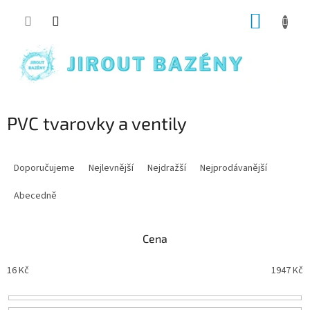
Přejít na obsah
NÁKUP
PVC tvarovky a ventily
Řazení produktů
Doporučujeme
Nejlevnější
Nejdražší
Nejprodávanější
Abecedně
Cena
16
Kč
1947
Kč