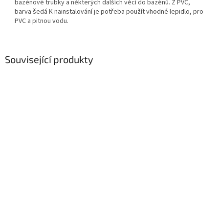
bazénové trubky a některých dalších věcí do bazénů.
Z PVC,
barva šedá
K nainstalování je potřeba použít vhodné lepidlo, pro
PVC a pitnou vodu.
Související produkty