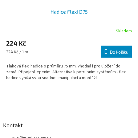
Hadice Flexi D75
Skladem
224 Kč
Měrná cena:
224 Kč / 1 m
Do košíku
Tlaková flexi hadice o průměru 75 mm. Vhodná i pro uložení do
země. Připojení lepením.
Alternativa k potrubním systémům - flexi
hadice vyniká svou snadnou manipulací a montáží.
Zápatí
Kontakt
info
@
jiroutbazeny.cz