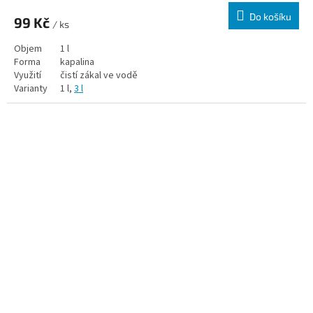
Do košíku
99 Kč
/ ks
Objem
1 l
Forma
kapalina
Využití
čistí zákal ve vodě
Varianty
1 l,
3 l