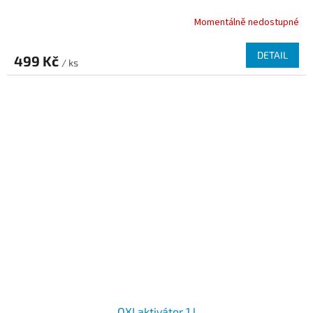
Momentálně nedostupné
DETAIL
499 Kč
/ ks
OXI aktivátor 1 l