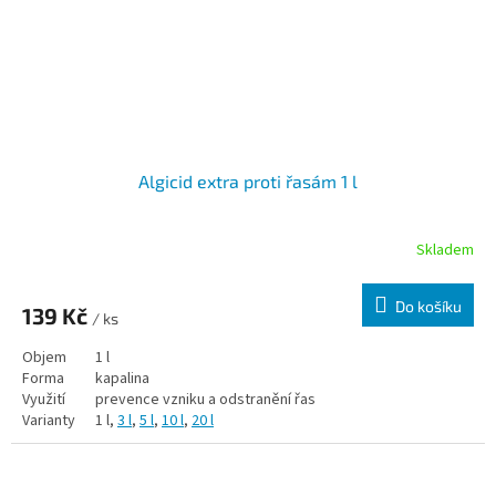
Algicid extra proti řasám 1 l
Skladem
Do košíku
139 Kč
/ ks
Objem
1 l
Forma
kapalina
Využití
prevence vzniku a odstranění řas
Varianty
1 l,
3 l
,
5 l
,
10 l
,
20 l