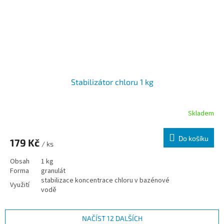
Stabilizátor chloru 1 kg
Skladem
Do košíku
179 Kč
/ ks
Obsah
1 kg
Forma
granulát
stabilizace koncentrace chloru v bazénové
Využití
vodě
NAČÍST 12 DALŠÍCH