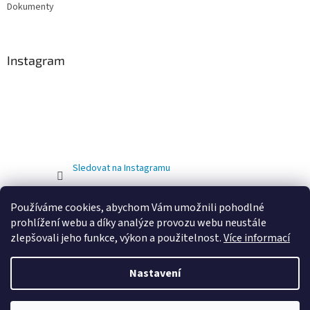
Dokumenty
Instagram
Sledovat na Instagramu
Používáme cookies, abychom Vám umožnili pohodlné
prohlížení webu a díky analýze provozu webu neustále
zlepšovali jeho funkce, výkon a použitelnost.
Více informací
Nastavení
Vytvořil Shoptet