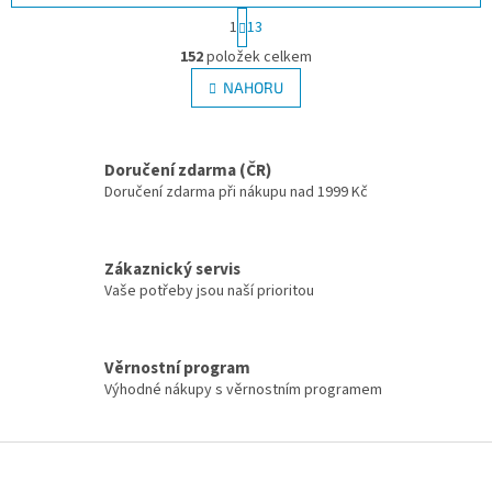
Stránkování
1
13
Ovládací prvky výpisu
152
položek celkem
NAHORU
Doručení zdarma (ČR)
Doručení zdarma při nákupu nad 1999 Kč
Zákaznický servis
Vaše potřeby jsou naší prioritou
Věrnostní program
Výhodné nákupy s věrnostním programem
Zápatí