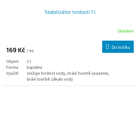
Stabilizátor tvrdosti 1 l
Skladem
Do košíku
169 Kč
/ ks
Objem
1 l
Forma
kapalina
Využití
snižuje tvrdost vody, brání tvorbě usazenin,
brání tvorbě zákalu vody
Varianty
1l,
3l
,
5l