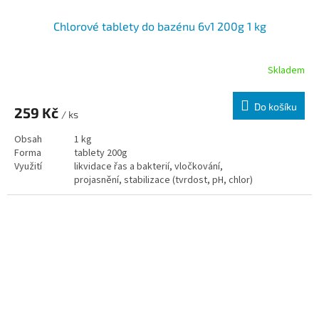
Chlorové tablety do bazénu 6v1 200g 1 kg
Skladem
Do košíku
259 Kč
/ ks
Obsah
1 kg
Forma
tablety 200g
Využití
likvidace řas a bakterií, vločkování,
projasnění, stabilizace (tvrdost, pH, chlor)
zamezení usazeninám
Varianty
1 kg,
3 kg
,
5 kg