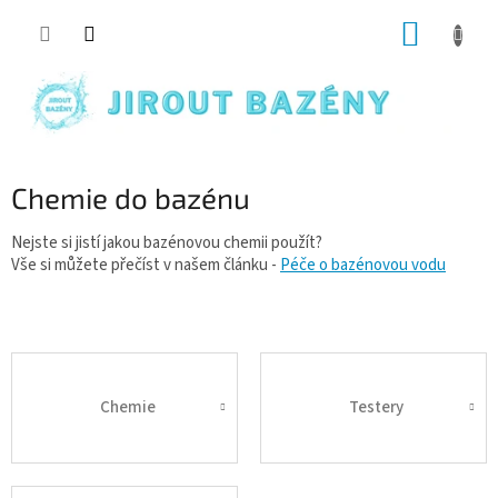
Přejít na obsah
NÁKUP
Chemie do bazénu
Nejste si jistí jakou bazénovou chemii použít?
Vše si můžete přečíst v našem článku -
Péče o bazénovou vodu
Chemie
Testery