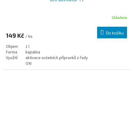
Skladem
Do košíku
149 Kč
/ ks
Objem
1 l
Forma
kapalina
Využití
aktivace ostatních přípravků z řady
OXI
Varianty
1 l,
3 l
,
5 l