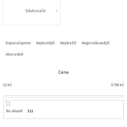
Dávkovače
Řazení produktů
Doporučujeme
Nejlevnější
Nejdražší
Nejprodávanější
Abecedně
Cena
22
Kč
5798
Kč
Na skladě
121