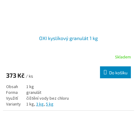
OXI kyslíkový granulát 1 kg
Skladem
Do košíku
373 Kč
/ ks
Obsah
1 kg
Forma
granulát
Využití
čištění vody bez chloru
Varianty
1 kg,
3 kg
,
5 kg