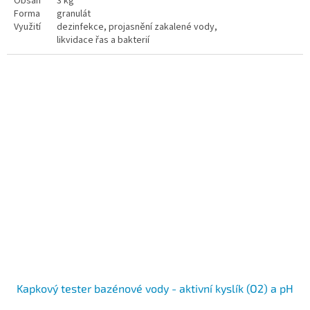
Obsah
3 kg
Forma
granulát
Využití
dezinfekce, projasnění zakalené vody,
likvidace řas a bakterií
1 kg
, 3 kg
Kapkový tester bazénové vody - aktivní kyslík (O2) a pH