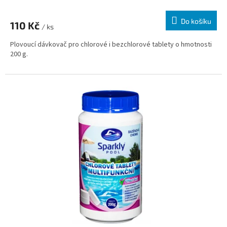
Do košíku
110 Kč
/ ks
Plovoucí dávkovač pro chlorové i bezchlorové tablety o hmotnosti
200 g.