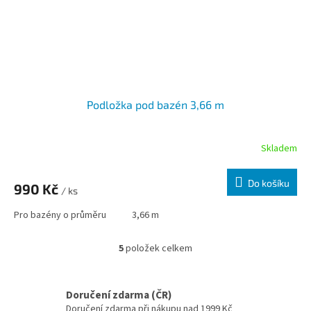
Podložka pod bazén 3,66 m
Skladem
Do košíku
990 Kč
/ ks
Pro bazény o průměru
3,66 m
5
položek celkem
Ovládací prvky výpisu
Doručení zdarma (ČR)
Doručení zdarma při nákupu nad 1999 Kč