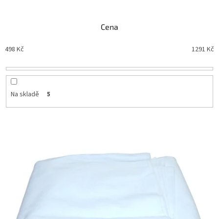
Cena
498
Kč
1291
Kč
Na skladě
5
Výpis produktů