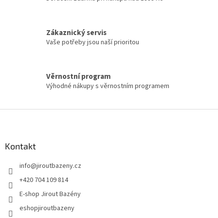
Zákaznický servis
Vaše potřeby jsou naší prioritou
Věrnostní program
Výhodné nákupy s věrnostním programem
Zápatí
Kontakt
info
@
jiroutbazeny.cz
+420 704 109 814
E-shop Jirout Bazény
eshopjiroutbazeny