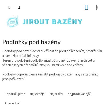
Přejít na obsah
NÁKUP
Podložky pod bazény
Podložky pod bazén ochrání váš bazén před poškozením, protržením
a zamezí prorůstání trávy.
Terén pro položení podložky musí být rovný, zbavený nečistot a
všech ostrých předmětů jako jsou kamínky nebo kořeny.
Podložky doporučujeme umístit pod každý bazén, aby se zabránilo
jeho poškození.
Řazení produktů
Doporučujeme
Nejlevnější
Nejdražší
Nejprodávanější
Abecedně