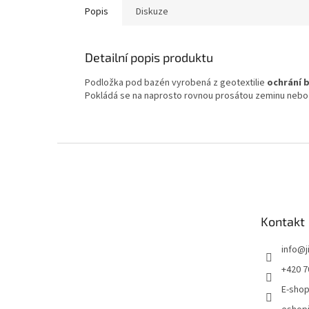
Popis
Diskuze
Detailní popis produktu
Podložka pod bazén vyrobená z geotextilie
ochrání 
Pokládá se na naprosto rovnou prosátou zeminu nebo 
Zápatí
Kontakt
info
@
+420 7
E-shop