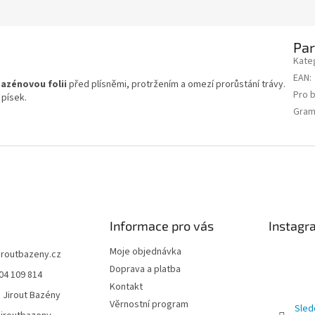
Pa
Kate
EAN
:
bazénovou folii
před plísněmi, protržením a omezí prorůstání trávy.
Pro 
písek.
Gram
Informace pro vás
Instagr
Moje objednávka
jiroutbazeny.cz
Doprava a platba
04 109 814
Kontakt
 Jirout Bazény
Věrnostní program
Sled