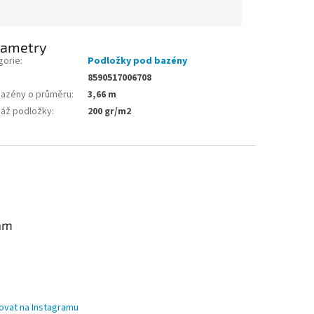
rametry
gorie
:
Podložky pod bazény
8590517006708
bazény o průměru
:
3,66 m
áž podložky
:
200 gr/m2
am
ovat na Instagramu