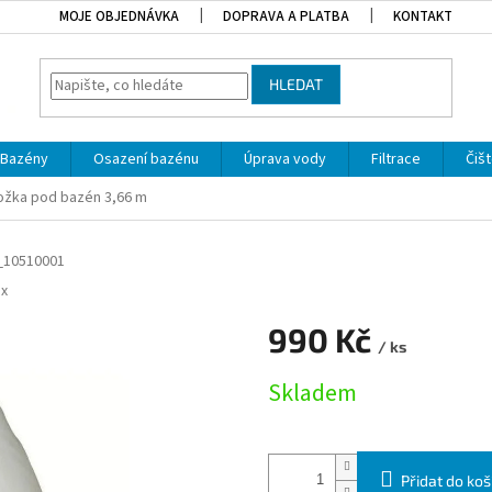
MOJE OBJEDNÁVKA
DOPRAVA A PLATBA
KONTAKT
HLEDAT
Bazény
Osazení bazénu
Úprava vody
Filtrace
Čišt
ožka pod bazén 3,66 m
_10510001
x
990 Kč
/ ks
Měrná cena:
Skladem
Přidat do koš