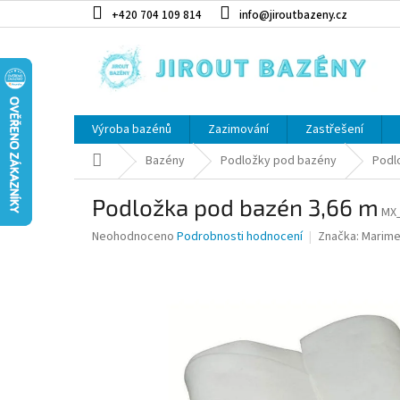
Přejít na obsah
+420 704 109 814
info@jiroutbazeny.cz
Výroba bazénů
Zazimování
Zastřešení
Domů
Bazény
Podložky pod bazény
Podl
Podložka pod bazén 3,66 m
MX
Průměrné hodnocení produktu je 0,0 z 5 hvězdiček.
Neohodnoceno
Podrobnosti hodnocení
Značka:
Marime