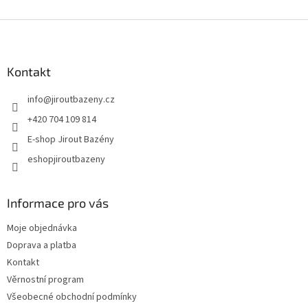
Zápatí
Kontakt
info
@
jiroutbazeny.cz
+420 704 109 814
E-shop Jirout Bazény
eshopjiroutbazeny
Informace pro vás
Moje objednávka
Doprava a platba
Kontakt
Věrnostní program
Všeobecné obchodní podmínky