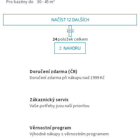
Pro bazény do
30 - 45 m³
NAČÍST 12 DALŠÍCH
Stránkování
1
2
Ovládací prvky výpisu
24
položek celkem
NAHORU
Doručení zdarma (ČR)
Doručení zdarma při nákupu nad 1999 Kč
Zákaznický servis
Vaše potřeby jsou naší prioritou
Věrnostní program
Výhodné nákupy s věrnostním programem