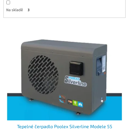
Na skladě
3
Výpis produktů
Tepelné čerpadlo Poolex Silverline Modele 55