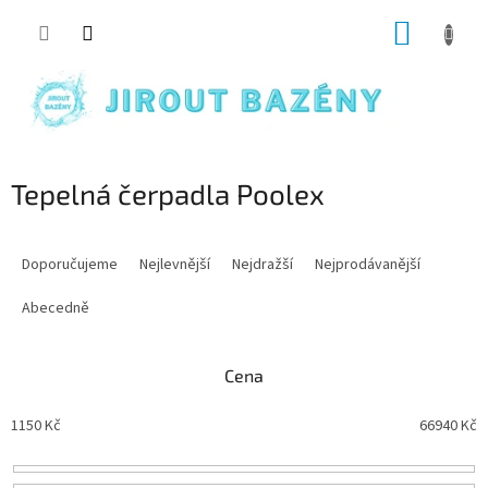
Přejít na obsah
NÁKUP
Tepelná čerpadla Poolex
Řazení produktů
Doporučujeme
Nejlevnější
Nejdražší
Nejprodávanější
Abecedně
Cena
1150
Kč
66940
Kč