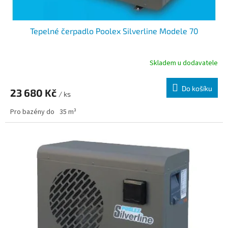
Tepelné čerpadlo Poolex Silverline Modele 70
Skladem u dodavatele
Do košíku
23 680 Kč
/ ks
Pro bazény do
35 m³