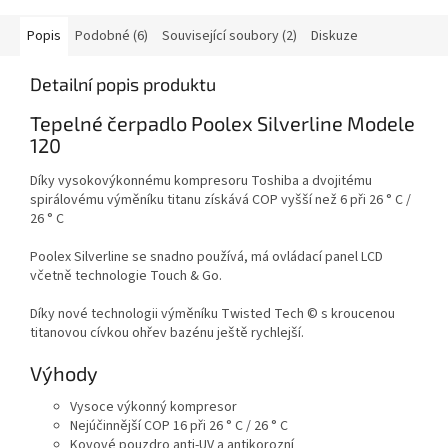
Popis
Podobné (6)
Související soubory (2)
Diskuze
Detailní popis produktu
Tepelné čerpadlo Poolex Silverline Modele
120
Díky vysokovýkonnému kompresoru Toshiba a dvojitému
spirálovému výměníku titanu získává COP vyšší než 6 při 26 ° C /
26 ° C
Poolex Silverline se snadno používá, má ovládací panel LCD
včetně technologie Touch & Go.
Díky nové technologii výměníku Twisted Tech © s kroucenou
titanovou cívkou ohřev bazénu ještě rychlejší.
Výhody
Vysoce výkonný kompresor
Nejúčinnější COP 16 při 26 ° C / 26 ° C
Kovové pouzdro anti-UV a antikorozní