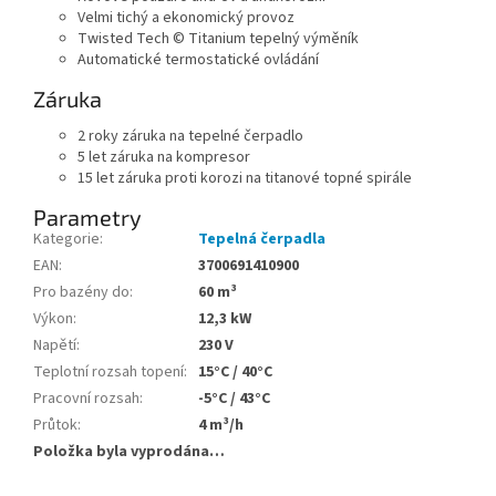
Velmi tichý a ekonomický provoz
Twisted Tech © Titanium tepelný výměník
Automatické termostatické ovládání
Záruka
2 roky záruka na tepelné čerpadlo
5 let záruka na kompresor
15 let záruka proti korozi na titanové topné spirále
Parametry
Kategorie
:
Tepelná čerpadla
EAN
:
3700691410900
Pro bazény do
:
60 m³
Výkon
:
12,3 kW
Napětí
:
230 V
Teplotní rozsah topení
:
15°C / 40°C
Pracovní rozsah
:
-5°C / 43°C
Průtok
:
4 m³/h
Položka byla vyprodána…