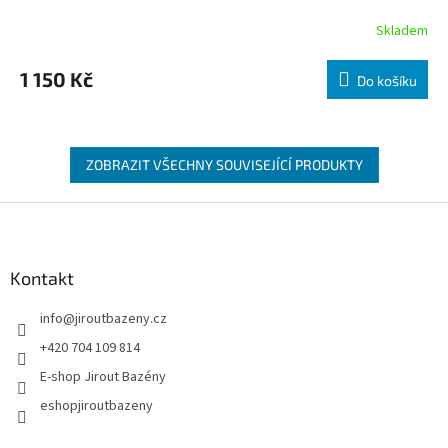
Skladem
1 150 Kč
Do košíku
ZOBRAZIT VŠECHNY SOUVISEJÍCÍ PRODUKTY
Zápatí
Kontakt
info
@
jiroutbazeny.cz
+420 704 109 814
E-shop Jirout Bazény
eshopjiroutbazeny