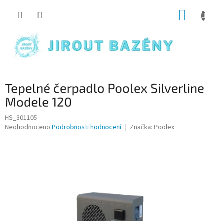
Přejít na obsah
NÁKUP
Tepelné čerpadlo Poolex Silverline
Modele 120
HS_301105
Průměrné hodnocení produktu je 0,0 z 5 hvězdiček.
Neohodnoceno
Podrobnosti hodnocení
Značka:
Poolex