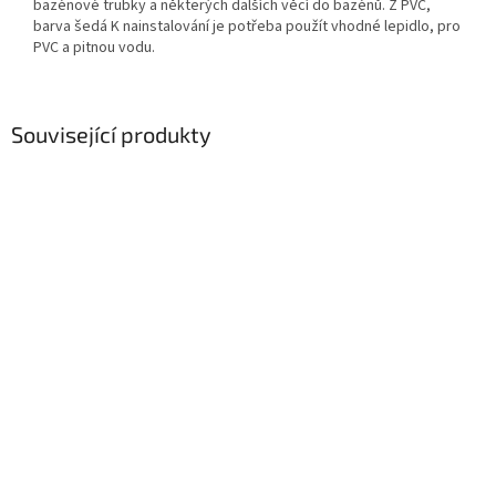
bazénové trubky a některých dalších věcí do bazénů.
Z PVC,
barva šedá
K nainstalování je potřeba použít vhodné lepidlo, pro
PVC a pitnou vodu.
Související produkty