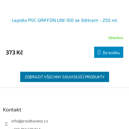
Lepidlo PVC GRIFFON UNI-100 se štětcem - 250 ml
Skladem
373 Kč
Do košíku
ZOBRAZIT VŠECHNY SOUVISEJÍCÍ PRODUKTY
Zápatí
Kontakt
info
@
jiroutbazeny.cz