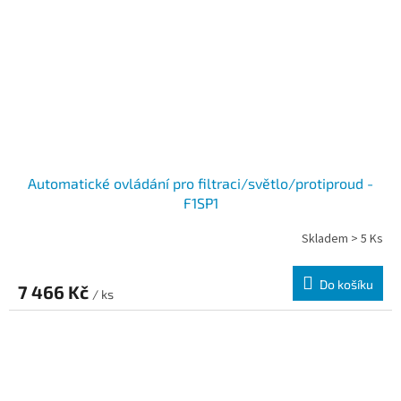
Automatické ovládání pro filtraci/světlo/protiproud -
F1SP1
Skladem > 5 Ks
Do košíku
7 466 Kč
/ ks