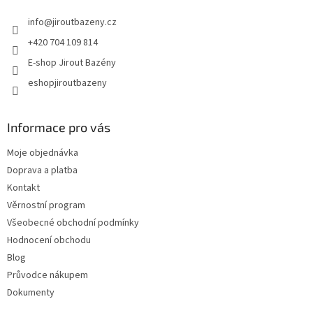
info
@
jiroutbazeny.cz
+420 704 109 814
E-shop Jirout Bazény
eshopjiroutbazeny
Informace pro vás
Moje objednávka
Doprava a platba
Kontakt
Věrnostní program
Všeobecné obchodní podmínky
Hodnocení obchodu
Blog
Průvodce nákupem
Dokumenty