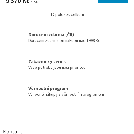
9 370 Kč
/ ks
12
položek celkem
Ovládací prvky výpisu
Doručení zdarma (ČR)
Doručení zdarma při nákupu nad 1999 Kč
Zákaznický servis
Vaše potřeby jsou naší prioritou
Věrnostní program
Výhodné nákupy s věrnostním programem
Zápatí
Kontakt