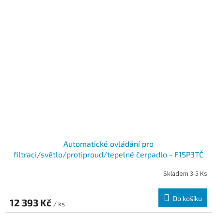
Automatické ovládání pro
filtraci/světlo/protiproud/tepelné čerpadlo - F1SP3TČ
Skladem 3-5 Ks
Do košíku
12 393 Kč
/ ks