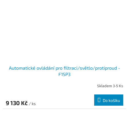
Automatické ovládání pro filtraci/světlo/protiproud -
F1SP3
Skladem 3-5 Ks
Do košíku
9 130 Kč
/ ks