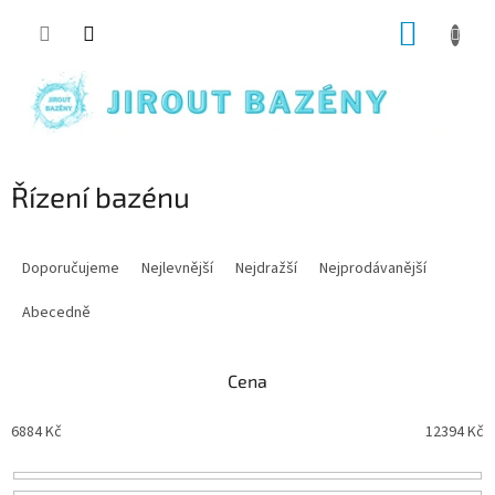
Přejít na obsah
NÁKUP
Řízení bazénu
Řazení produktů
Doporučujeme
Nejlevnější
Nejdražší
Nejprodávanější
Abecedně
Cena
6884
Kč
12394
Kč