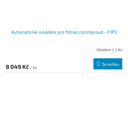
Automatické ovládání pro filtraci/protiproud - F1P3
Skladem 1-2 Ks
Do košíku
8 049 Kč
/ ks