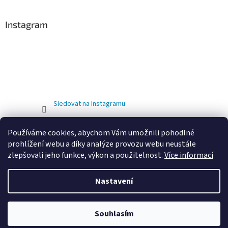
Instagram
Sledovat na Instagramu
Používáme cookies, abychom Vám umožnili pohodlné
prohlížení webu a díky analýze provozu webu neustále
zlepšovali jeho funkce, výkon a použitelnost.
Více informací
Nastavení
Vytvořil Shoptet
OD 01.02.2026 DOCHÁZÍ KE ZMĚNĚ PROVOZOVNY. NOVÁ ADRESA
Souhlasím
Copyright 2026
Eshop Jirout Bazény
. Všechna práva vyhrazena.
JE: LUKAVICE 214, LUKAVICE 538 21, OKRES CHRUDIM.