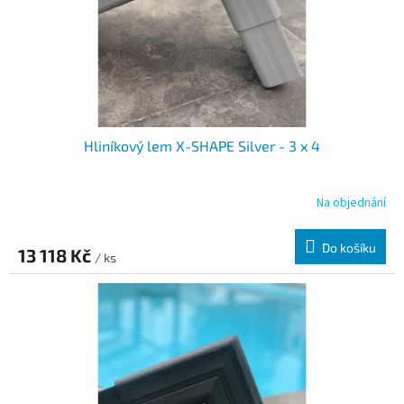
Hliníkový lem X-SHAPE Silver - 3 x 4
Na objednání
Do košíku
13 118 Kč
/ ks