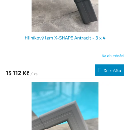
Hliníkový lem X-SHAPE Antracit - 3 x 4
Na objednání
Do košíku
15 112 Kč
/ ks