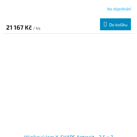
Na objednání
Do košíku
21 167 Kč
/ ks
Hliníkový lem X-SHAPE Antracit - 3,5 x 7