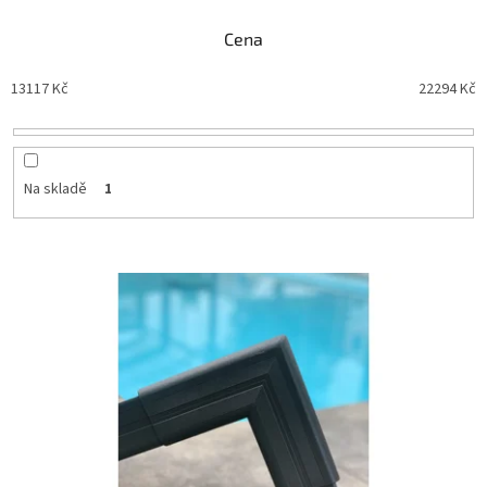
Cena
13117
Kč
22294
Kč
Na skladě
1
Výpis produktů