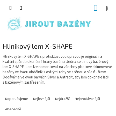
Přejít na obsah
NÁKUP
Hliníkový lem X-SHAPE
Hliníkový lem X-SHAPE s protiskluzovou úpravou je originální a
kvalitní způsob ukončení hrany bazénu. Jedná se o nový bazénový
lem
X-SHAPE.
Lem lze namontovat na všechny plastové skimmerové
bazény ve tvaru obdélník s ostrými rohy se stěnou o síle 6 - 8 mm.
Dodáváme ve dvou barvách Silver a Antracit, aby lem dokonale ladil
s bazénovým zastřešením.
Řazení produktů
Doporučujeme
Nejlevnější
Nejdražší
Nejprodávanější
Abecedně