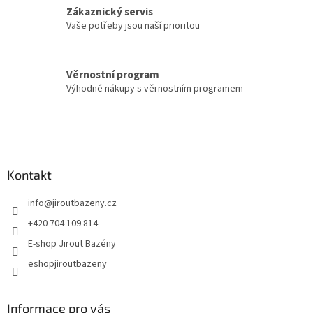
Zákaznický servis
Vaše potřeby jsou naší prioritou
Věrnostní program
Výhodné nákupy s věrnostním programem
Zápatí
Kontakt
info
@
jiroutbazeny.cz
+420 704 109 814
E-shop Jirout Bazény
eshopjiroutbazeny
Informace pro vás