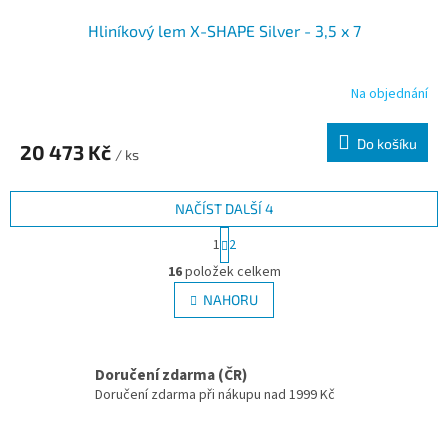
Hliníkový lem X-SHAPE Silver - 3,5 x 7
Na objednání
Do košíku
20 473 Kč
/ ks
NAČÍST DALŠÍ 4
Stránkování
1
2
Ovládací prvky výpisu
16
položek celkem
NAHORU
Doručení zdarma (ČR)
Doručení zdarma při nákupu nad 1999 Kč