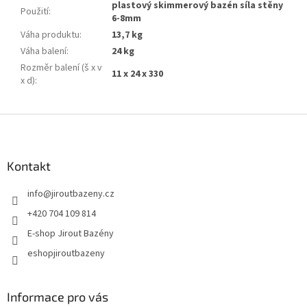
plastový skimmerový bazén síla stěny
Použití
:
6-8mm
Váha produktu
:
13,7 kg
Váha balení
:
24 kg
Rozměr balení (š x v
11 x 24 x 330
x d)
:
Zápatí
Kontakt
info
@
jiroutbazeny.cz
+420 704 109 814
E-shop Jirout Bazény
eshopjiroutbazeny
Informace pro vás