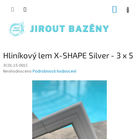
Přejít na obsah
NÁKUP
Hliníkový lem X-SHAPE Silver - 3 x 5
3C01-15-001C
Průměrné hodnocení produktu je 0,0 z 5 hvězdiček.
Neohodnoceno
Podrobnosti hodnocení