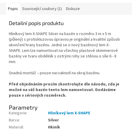
Popis
Související soubory (1)
Diskuze
Detailní popis produktu
Hliníkový lem X-SHAPE Silver na bazén o rozměru 3 m x 5 m
(půlený) s protiskluzovou úpravou je originální a kvalitní způsob
ukončení hrany bazénu. Jedná se o nový bazénový lem X-
SHAPE. Lem lze namontovat na všechny plastové skimmerové
bazény ve tvaru obdélník s ostrými rohy se stěnou o síle 6 - 8
mm.
Snadná montáž – pouze nacvaknutí na okraj bazénu.
Před objednáním prosím zkontrolujte dle návodu, zda je
možné na váš bazén tento lem namontovat. Dodáváme
pouze v sériových rozměrech.
Parametry
Kategorie
:
Hliníkový lem X-SHAPE
Barva
:
Silver
Materiál
:
Hkiník