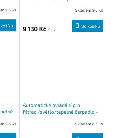
em > 5 Ks
Skladem 3-5 Ks
 košíku
Do košíku
9 130 Kč
/ ks
Automatické ovládání pro
epelné
filtraci/světlo/tepelné čerpadlo -
F1STČ
em 3-5 Ks
Skladem > 5 Ks