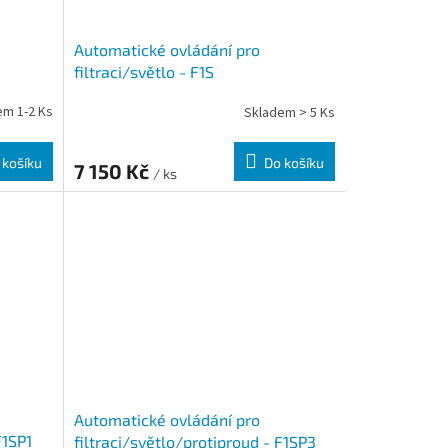
Automatické ovládání pro
filtraci/světlo - F1S
em 1-2 Ks
Skladem > 5 Ks
 košíku
Do košíku
7 150 Kč
/ ks
Automatické ovládání pro
F1SP1
filtraci/světlo/protiproud - F1SP3