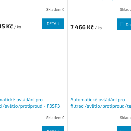
Skladem 0
Sklad
DETAIL
Do
15 Kč
7 466 Kč
/ ks
/ ks
atické ovládání pro
Automatické ovládání pro
aci/světlo/protiproud - F3SP3
filtraci/světlo/protiproud/t
čerpadlo - F1SP3TČ
Skladem 0
Sklad