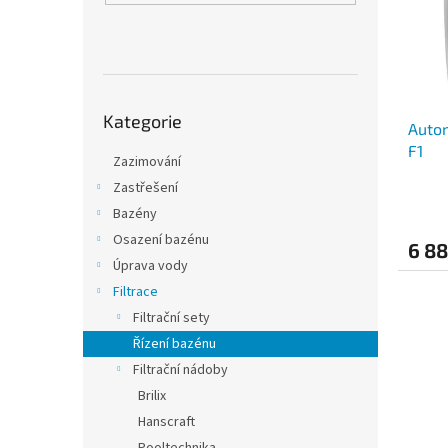
Přeskočit kategorie
Kategorie
Autom
F1
Zazimování
Zastřešení
Bazény
Osazení bazénu
6 8
Úprava vody
Filtrace
Filtrační sety
Řízení bazénu
Filtrační nádoby
Brilix
Hanscraft