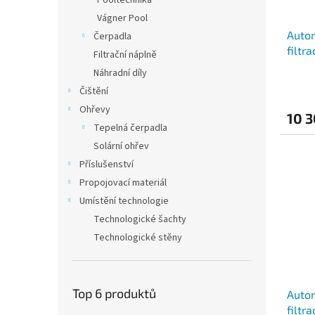
Pooltechnika
Vágner Pool
Autom
Čerpadla
filtra
Filtrační náplně
kabe
Náhradní díly
Čištění
Ohřevy
10 
Tepelná čerpadla
Solární ohřev
Příslušenství
Propojovací materiál
Umístění technologie
Technologické šachty
Technologické stěny
Top 6 produktů
Autom
filtr