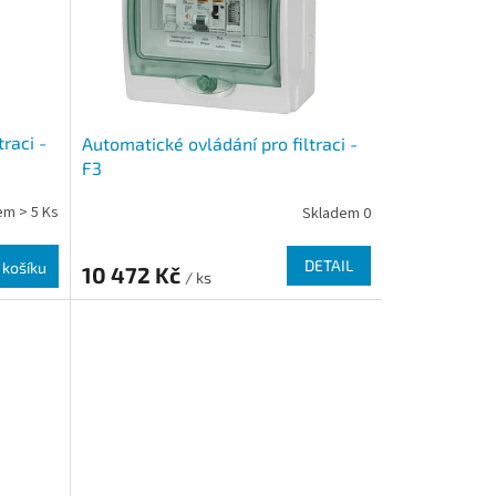
raci -
Automatické ovládání pro filtraci -
F3
em > 5 Ks
Skladem 0
DETAIL
 košíku
10 472 Kč
/ ks