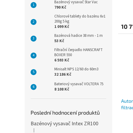
Bazénový vysavač Star Vac
790 Kč
Chlorové tablety do bazénu 6v1
200g 5 kg
10 7
1 099 Kč
Bazénová hadice 38 mm - 1 m
53 Kč
Filtrační čerpadlo HANSCRAFT
BOXER 550
6 593 Kč
Minisalt NPS 12/60 do 60m3
32 186 Kč
Bateriový vysavač VOLTERA 75
8 108 Kč
Autom
filtr
Poslední hodnocení produktů
Bazénový vysavač Intex ZR100
|
Hodnocení produktu je 3 z 5 hvězdiček.