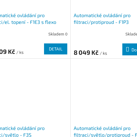
atické ovládání pro
Automatické ovládání pro
ci/el. topení - F1E3 s flexo
filtraci/protiproud - F1P3
lem
Skladem 0
Sklad
DETAIL
Do
309 Kč
8 049 Kč
/ ks
/ ks
atické ovládání pro
Automatické ovládání pro
aci/světlo - F3S
filtraci/světlo/protiproud - 