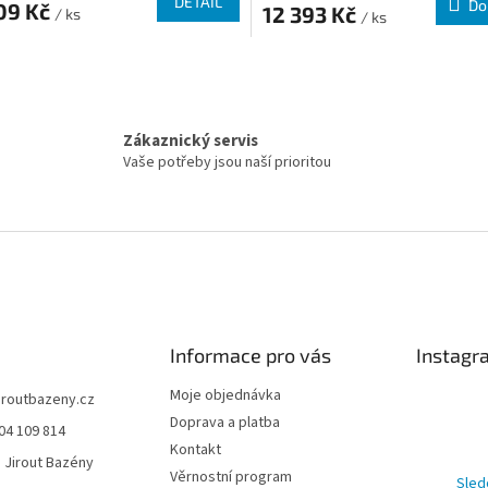
DETAIL
Do
09 Kč
12 393 Kč
/ ks
/ ks
Ovládací 
Zákaznický servis
Vaše potřeby jsou naší prioritou
Informace pro vás
Instagr
Moje objednávka
jiroutbazeny.cz
Doprava a platba
04 109 814
Kontakt
 Jirout Bazény
Věrnostní program
Sled