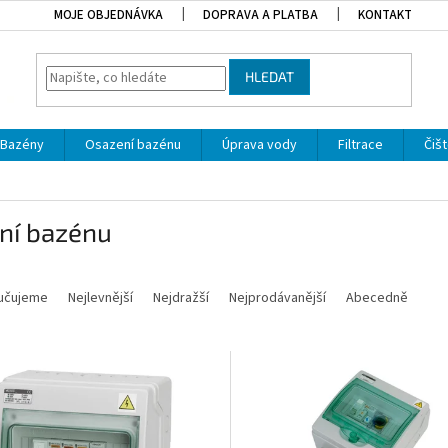
MOJE OBJEDNÁVKA
DOPRAVA A PLATBA
KONTAKT
HLEDAT
Bazény
Osazení bazénu
Úprava vody
Filtrace
Čišt
ní bazénu
í produktů
učujeme
Nejlevnější
Nejdražší
Nejprodávanější
Abecedně
 produktů