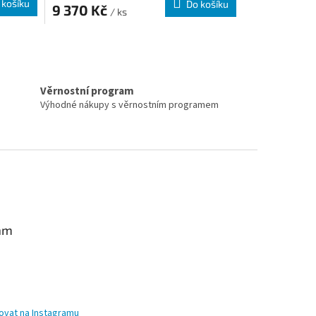
 košíku
Do košíku
9 370 Kč
/ ks
prvky výpisu
Věrnostní program
Výhodné nákupy s věrnostním programem
am
ovat na Instagramu