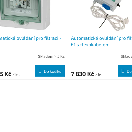
atické ovládání pro filtraci -
Automatické ovládání pro filt
F1 s flexokabelem
Skladem > 5 Ks
Sklad
Do košíku
Do
85 Kč
7 830 Kč
/ ks
/ ks