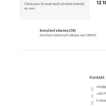
12 1
Čekal jsem že bude lepší výrobek bohužel
nic moc
Doručení zdarma (ČR)
Doručení zdarma při nákupu nad 1999 Kč
Zápatí
Kontakt
info
@
+420 7
E-shop