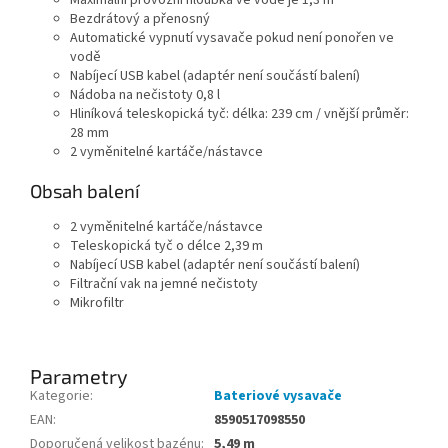
Maximální provozní hloubka ve vodě je 1,3 m
Bezdrátový a přenosný
Automatické vypnutí vysavače pokud není ponořen ve
vodě
Nabíjecí USB kabel (adaptér není součástí balení)
Nádoba na nečistoty 0,8 l
Hliníková teleskopická tyč: délka: 239 cm / vnější průměr:
28 mm
2 vyměnitelné kartáče/nástavce
Obsah balení
2 vyměnitelné kartáče/nástavce
Teleskopická tyč o délce 2,39 m
Nabíjecí USB kabel (adaptér není součástí balení)
Filtrační vak na jemné nečistoty
Mikrofiltr
Parametry
Kategorie
:
Bateriové vysavače
EAN
:
8590517098550
Doporučená velikost bazénu
:
5,49 m