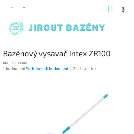
Přejít na obsah
NÁKUP
Bazénový vysavač Intex ZR100
MX_10800040
Průměrné hodnocení produktu je 3,0 z 5 hvězdiček.
1 hodnocení
Podrobnosti hodnocení
Značka:
Intex