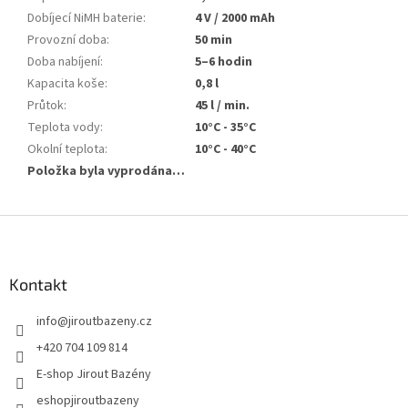
Dobíjecí NiMH baterie
:
4 V / 2000 mAh
Provozní doba
:
50 min
Doba nabíjení
:
5–6 hodin
Kapacita koše
:
0,8 l
Průtok
:
45 l / min.
Teplota vody
:
10°C - 35°C
Okolní teplota
:
10°C - 40°C
Položka byla vyprodána…
Zápatí
Kontakt
info
@
jiroutbazeny.cz
+420 704 109 814
E-shop Jirout Bazény
eshopjiroutbazeny