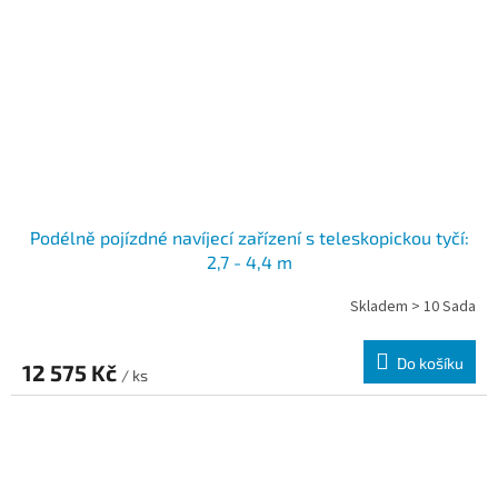
Podélně pojízdné navíjecí zařízení s teleskopickou tyčí:
2,7 - 4,4 m
Skladem > 10 Sada
Do košíku
12 575 Kč
/ ks