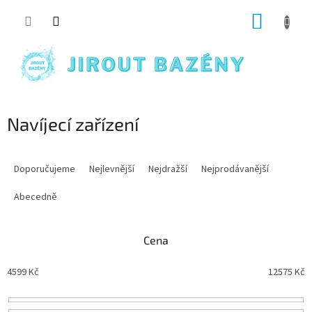
Přejít na obsah
NÁKUP
Navíjecí zařízení
Řazení produktů
Doporučujeme
Nejlevnější
Nejdražší
Nejprodávanější
Abecedně
Cena
4599
Kč
12575
Kč