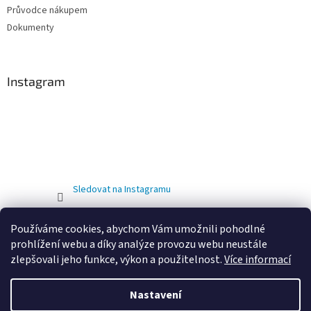
Průvodce nákupem
Dokumenty
Instagram
Sledovat na Instagramu
Používáme cookies, abychom Vám umožnili pohodlné
prohlížení webu a díky analýze provozu webu neustále
zlepšovali jeho funkce, výkon a použitelnost.
Více informací
Nastavení
Vytvořil Shoptet