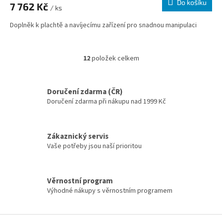
Do košíku
7 762 Kč
/ ks
Doplněk k plachtě a navíjecímu zařízení pro snadnou manipulaci
12
položek celkem
Ovládací prvky výpisu
Doručení zdarma (ČR)
Doručení zdarma při nákupu nad 1999 Kč
Zákaznický servis
Vaše potřeby jsou naší prioritou
Věrnostní program
Výhodné nákupy s věrnostním programem
Zápatí