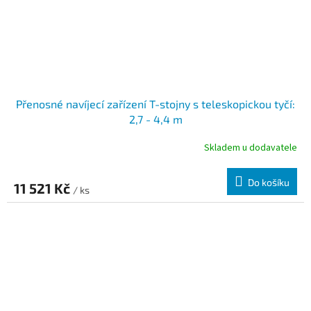
Přenosné navíjecí zařízení T-stojny s teleskopickou tyčí:
2,7 - 4,4 m
Skladem u dodavatele
Do košíku
11 521 Kč
/ ks