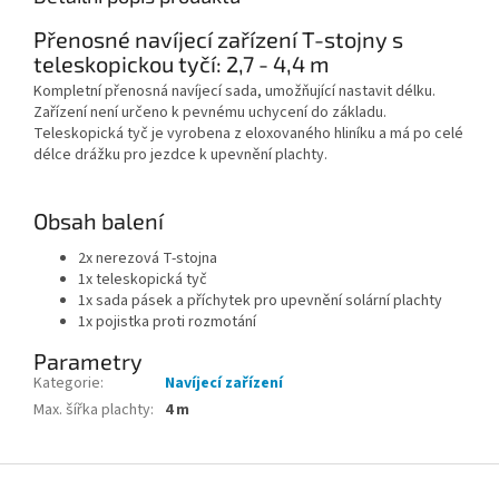
Přenosné navíjecí zařízení T-stojny s
teleskopickou tyčí: 2,7 - 4,4 m
Kompletní přenosná navíjecí sada, umožňující nastavit délku.
Zařízení není určeno k pevnému uchycení do základu.
Teleskopická tyč je vyrobena z eloxovaného hliníku a má po celé
délce drážku pro jezdce k upevnění plachty.
Obsah balení
2x nerezová T-stojna
1x teleskopická tyč
1x sada pásek a příchytek pro upevnění solární plachty
1x pojistka proti rozmotání
Parametry
Kategorie
:
Navíjecí zařízení
Max. šířka plachty
:
4 m
Zápatí