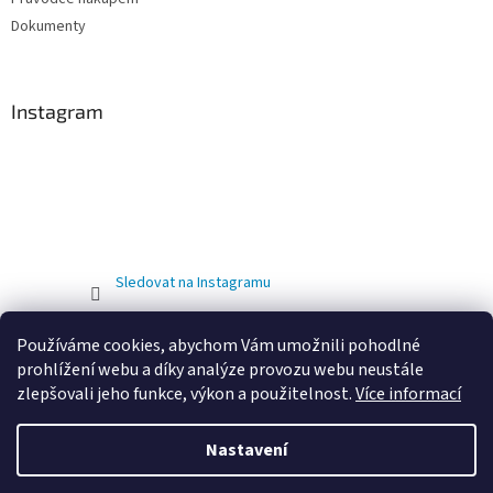
Dokumenty
Instagram
Sledovat na Instagramu
Používáme cookies, abychom Vám umožnili pohodlné
prohlížení webu a díky analýze provozu webu neustále
zlepšovali jeho funkce, výkon a použitelnost.
Více informací
Nastavení
Vytvořil Shoptet