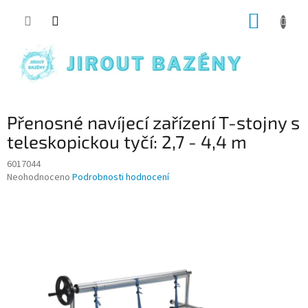
Přejít na obsah
NÁKUP
Přenosné navíjecí zařízení T-stojny s
teleskopickou tyčí: 2,7 - 4,4 m
6017044
Průměrné hodnocení produktu je 0,0 z 5 hvězdiček.
Neohodnoceno
Podrobnosti hodnocení