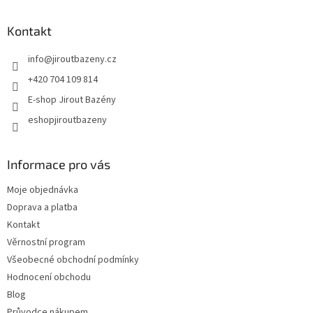
Kontakt
info
@
jiroutbazeny.cz
+420 704 109 814
E-shop Jirout Bazény
eshopjiroutbazeny
Informace pro vás
Moje objednávka
Doprava a platba
Kontakt
Věrnostní program
Všeobecné obchodní podmínky
Hodnocení obchodu
Blog
Průvodce nákupem