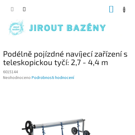
Přejít na obsah
NÁKUP
Podélně pojízdné navíjecí zařízení s
teleskopickou tyčí: 2,7 - 4,4 m
6015144
Průměrné hodnocení produktu je 0,0 z 5 hvězdiček.
Neohodnoceno
Podrobnosti hodnocení