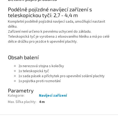
Podélně pojízdné navíjecí zařízení s
teleskopickou tyčí: 2,7 - 4,4 m
Kompletní podélně pojízdná navíjecí sada, umožňující nastavit
délku.
Zařízení není určeno k pevnému uchycení do základu.
Teleskopická tyč je vyrobena z eloxovaného hliníku a má po celé
délce drážku pro jezdce k upevnění plachty.
Obsah balení
2x nerezová stojna s kolečky
1x teleskopická tyč
1x sada pásek a příchytek pro upevnění solární plachty
1x pojistka proti rozmotání
Parametry
Kategorie
:
Navíjecí zařízení
Max. šířka plachty
:
4 m
Zápatí