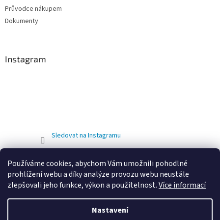
Průvodce nákupem
Dokumenty
Instagram
Sledovat na Instagramu
Používáme cookies, abychom Vám umožnili pohodlné
prohlížení webu a díky analýze provozu webu neustále
zlepšovali jeho funkce, výkon a použitelnost.
Více informací
Nastavení
Vytvořil Shoptet