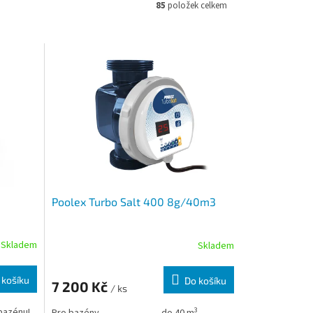
85
položek celkem
Poolex Turbo Salt 400 8g/40m3
Skladem
Skladem
 košíku
Do košíku
7 200 Kč
/ ks
3
bazénu!