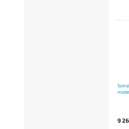
Solný
mode
9 2