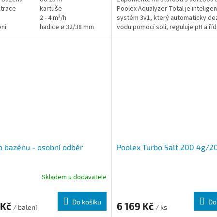
ltrace
kartuše
Poolex Aqualyzer Total je inteligen
2 - 4 m³/h
systém 3v1, který automaticky dez
ení
hadice ø 32/38 mm
vodu pomocí soli, reguluje pH a říd
produkci chlóru přes Redox sondu. 
křišťálově čistou a zdravou vodu 
námahy.
o bazénu - osobní odběr
Poolex Turbo Salt 200 4g/
Skladem u dodavatele
Do košíku
Do
 Kč
6 169 Kč
/ balení
/ ks