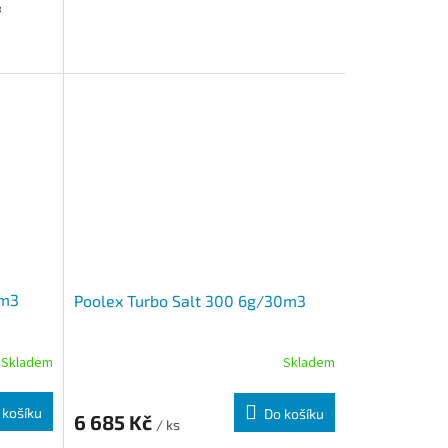
3
0m3
Poolex Turbo Salt 300 6g/30m3
Skladem
Skladem
 košíku
Do košíku
6 685 Kč
/ ks