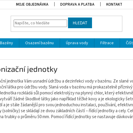
MOJE OBJEDNÁVKA
DOPRAVA A PLATBA
KONTAKT
HLEDAT
Bazény
Osazení bazénu
Úprava vody
Filtrace
Čišt
nizační jednotky
ční jednotka Vám usnadní údržbu a dezinfekci vody v bazénu. Ze slané vody
ční látka pro údržbu vody. Slaná voda v bazénu má prokazatelně příznivý 
Jednotka rozkládá sůl pomocí elektrolýzy na plynný chlor, který efektivně
ytváří žádné škodlivé látky jako například těžké kovy a je ekologicky šetr
í a je stále žádanější pro svou jednoduchou instalaci, používání, efektivn
 (solničky) se skládají ze dvou základních částí – řídící jednotky a cely. 
na trubky o průměru 50 mm. Pomocí řídící jednotky se nastavuje dávkován
í produktů