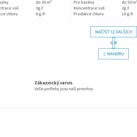
3
azény
do 30 m
Pro bazény
do 50 m
trace soli
3g/l
Koncentrace soli
3g/l
ce chloru
6 g/h
Produkce chloru
10 g/h
NAČÍST 12 DALŠÍCH
Stránková
1
8
Ovládací 
NAHORU
Zákaznický servis
Vaše potřeby jsou naší prioritou