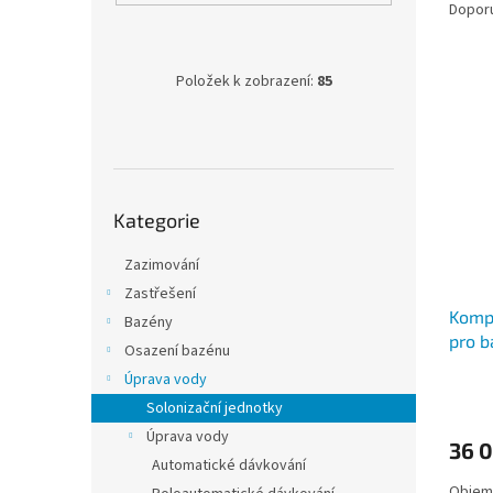
Dopor
Výpis
Položek k zobrazení:
85
Přeskočit kategorie
Kategorie
Zazimování
Zastřešení
Kompl
Bazény
pro b
Osazení bazénu
Úprava vody
Solonizační jednotky
Úprava vody
36 
Automatické dávkování
Objem