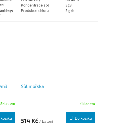
Pro bazény
do 40 m
tní
Koncentrace soli
3g/l
infikuje
Produkce chloru
8 g/h
í
Užijte si
bez
20m3
Sůl mořská
Skladem
Skladem
 košíku
Do košíku
514 Kč
/ balení