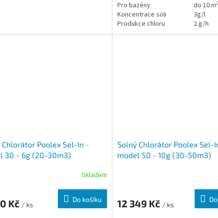
Pro bazény
do 10 m
Koncentrace soli
3g/l
Produkce chloru
2 g/h
 Chlorátor Poolex Sel-In -
Solný Chlorátor Poolex Sel-I
l 30 - 6g (20-30m3)
model 50 - 10g (30-50m3)
Skladem
Do košíku
Do
60 Kč
12 349 Kč
/ ks
/ ks