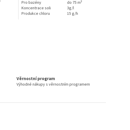
3
3
Pro bazény
do 75 m
Koncentrace soli
3g/l
Produkce chloru
15 g/h
ní
prvky výpisu
Věrnostní program
Výhodné nákupy s věrnostním programem