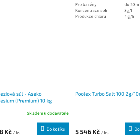
Pro bazény
do 20 m
Koncentrace soli
3g/l
Produkce chloru
4 g/h
ziová sůl - Aseko
Poolex Turbo Salt 100 2g/1
esium (Premium) 10 kg
Skladem u dodavatele
Do košíku
Do
08 Kč
5 546 Kč
/ ks
/ ks