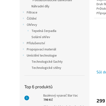
Poloautomatické dávkování
Druh fi
Náhradní díly
Průtok
Filtrace
Připoj
Čištění
Ohřevy
Tepelná čerpadla
Solární ohřev
Příslušenství
Propojovací materiál
Umístění technologie
Technologické šachty
Technologické stěny
Sůl d
Top 6 produktů
Bazénový vysavač Star Vac
790 Kč
299