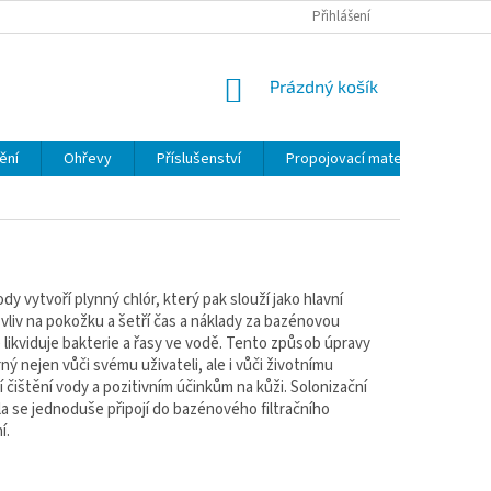
VĚRNOSTNÍ PROGRAM
VŠEOBECNÉ OBCHODNÍ PODMÍNKY
Přihlášení
HODNO
NÁKUPNÍ KOŠÍK
Prázdný košík
ění
Ohřevy
Příslušenství
Propojovací materiál
Umí
 vytvoří plynný chlór, který pak slouží jako hlavní
vliv na pokožku a šetří čas a náklady za bazénovou
 likviduje bakterie a řasy ve vodě. Tento způsob úpravy
ný nejen vůči svému uživateli, ale i vůči životnímu
í čištění vody a pozitivním účinkům na kůži. Solonizační
Cela se jednoduše připojí do bazénového filtračního
í.