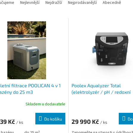
učujeme
Nejlevnější
Nejdražší
Nejprodávanější
Abecedně
 produktů
etní filtrace POOLICAN 4 v 1
Poolex Aqualyzer Total
azény do 25 m3
(elektrolyzér / pH / redoxní
čerpadlo)
Skladem u dodavatele
Do košíku
Do
039 Kč
29 990 Kč
/ ks
/ ks
 bazénu
do 25 m³
Zapomeňte na starosti s údržbou 