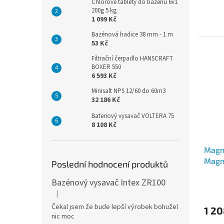
Chlorové tablety do bazénu 6v1
200g 5 kg
1 099 Kč
Bazénová hadice 38 mm - 1 m
53 Kč
Filtrační čerpadlo HANSCRAFT
BOXER 550
6 593 Kč
Minisalt NPS 12/60 do 60m3
32 186 Kč
Bateriový vysavač VOLTERA 75
8 108 Kč
Magne
Magn
Poslední hodnocení produktů
Bazénový vysavač Intex ZR100
|
Hodnocení produktu je 3 z 5 hvězdiček.
Čekal jsem že bude lepší výrobek bohužel
1 2
nic moc