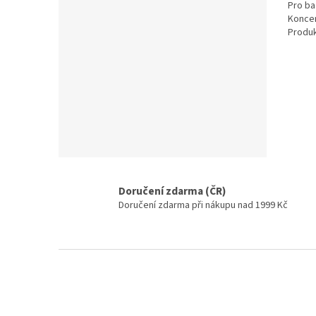
Pro b
Koncen
Produk
Doručení zdarma (ČR)
Doručení zdarma při nákupu nad 1999 Kč
Zápatí