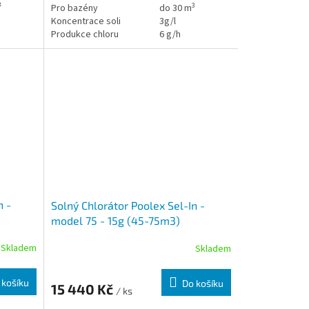
3
3
Pro bazény
do 30 m
Koncentrace soli
3g/l
Produkce chloru
6 g/h
n -
Solný Chlorátor Poolex Sel-In -
model 75 - 15g (45-75m3)
Skladem
Skladem
 košíku
Do košíku
15 440 Kč
/ ks