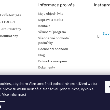
Informace pro vás
Instagr
Moje objednávka
jiroutbazeny.cz
Doprava a platba
04 109 814
Kontakt
 Jirout Bazény
Věrnostní program
Sled
iroutbazeny
Všeobecné obchodní
podmínky
Hodnocení obchodu
Blog
Průvodce nákupem
Dokumenty
ookies, abychom Vám umožnili pohodlné prohlížení webu
ze provozu webu neustále zlepšovali jeho funkce, výkon a
t.
Více informací
E
í
razena.