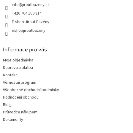
info
@
jiroutbazeny.cz
+420 704 109 814
E-shop Jirout Bazény
eshopjiroutbazeny
Informace pro vás
Moje objednávka
Doprava a platba
Kontakt
Věrnostní program
Všeobecné obchodní podmínky
Hodnocení obchodu
Blog
Průvodce nákupem
Dokumenty