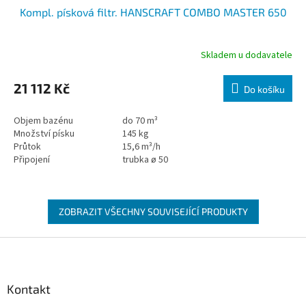
Kompl. písková filtr. HANSCRAFT COMBO MASTER 650
Skladem u dodavatele
21 112 Kč
Do košíku
Objem bazénu
do 70 m³
Množství písku
145 kg
Průtok
15,6 m³/h
Připojení
trubka ø 50
ZOBRAZIT VŠECHNY SOUVISEJÍCÍ PRODUKTY
Zápatí
Kontakt