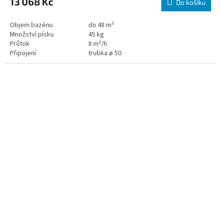
13 068 Kč
Do košíku
Objem bazénu
do 48 m³
Množství písku
45 kg
Průtok
8 m³/h
Připojení
trubka ø 50