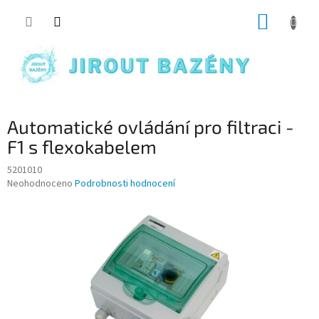
Přejít na obsah
NÁKUP
Automatické ovládání pro filtraci -
F1 s flexokabelem
5201010
Průměrné hodnocení produktu je 0,0 z 5 hvězdiček.
Neohodnoceno
Podrobnosti hodnocení