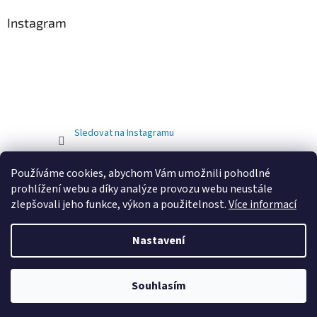
Instagram
Sledovat na Instagramu
Používáme cookies, abychom Vám umožnili pohodlné
prohlížení webu a díky analýze provozu webu neustále
zlepšovali jeho funkce, výkon a použitelnost.
Více informací
Nastavení
Vytvořil Shoptet
OD 01.02.2026 DOCHÁZÍ KE ZMĚNĚ PROVOZOVNY. NOVÁ ADRESA
Souhlasím
Copyright 2026
Eshop Jirout Bazény
. Všechna práva vyhrazena.
JE: LUKAVICE 214, LUKAVICE 538 21, OKRES CHRUDIM.