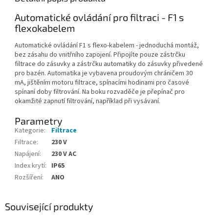
Automatické ovládání pro filtraci - F1 s
flexokabelem
Automatické ovládání F1 s flexo-kabelem - jednoduchá montáž,
bez zásahu do vnitřního zapojení. Připojíte pouze zástrčku
filtrace do zásuvky a zástrčku automatiky do zásuvky přivedené
pro bazén. Automatika je vybavena proudovým chráničem 30
mA, jištěním motoru filtrace, spínacími hodinami pro časové
spínaní doby filtrování. Na boku rozvaděče je přepínač pro
okamžité zapnutí filtrování, například při vysávaní.
Parametry
Kategorie
:
Filtrace
Filtrace
:
230 V
Napájení
:
230 V AC
Index krytí
:
IP65
Rozšíření
:
ANO
Související produkty