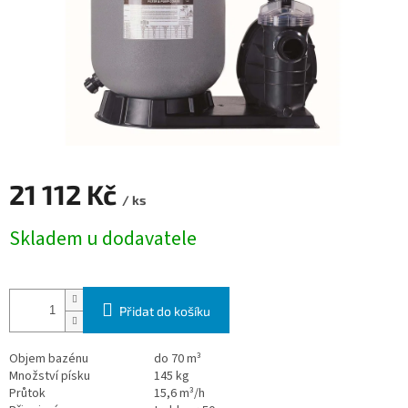
21 112 Kč
/ ks
Měrná cena:
Skladem u dodavatele
Přidat do košíku
Objem bazénu
do 70 m³
Množství písku
145 kg
Průtok
15,6 m³/h