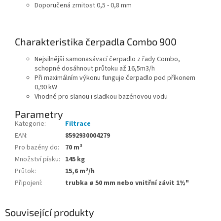
Doporučená zrnitost 0,5 - 0,8 mm
Charakteristika čerpadla Combo 900
Nejsilnější samonasávací čerpadlo z řady Combo,
schopné dosáhnout průtoku až 16,5m3/h
Při maximálním výkonu funguje čerpadlo pod příkonem
0,90 kW
Vhodné pro slanou i sladkou bazénovou vodu
Parametry
Kategorie
:
Filtrace
EAN
:
8592930004279
Pro bazény do
:
70 m³
Množství písku
:
145 kg
Průtok
:
15,6 m³/h
Připojení
:
trubka ø 50 mm nebo vnitřní závit 1½"
Související produkty