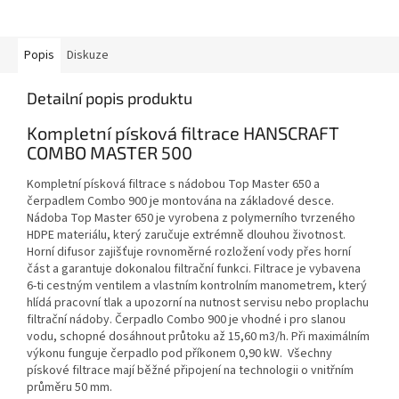
Popis
Diskuze
Detailní popis produktu
Kompletní písková filtrace HANSCRAFT
COMBO MASTER 500
Kompletní písková filtrace s nádobou Top Master 650 a
čerpadlem Combo 900 je montována na základové desce.
Nádoba Top Master 650 je vyrobena z polymerního tvrzeného
HDPE materiálu, který zaručuje extrémně dlouhou životnost.
Horní difusor zajišťuje rovnoměrné rozložení vody přes horní
část a garantuje dokonalou filtrační funkci. Filtrace je vybavena
6-ti cestným ventilem a vlastním kontrolním manometrem, který
hlídá pracovní tlak a upozorní na nutnost servisu nebo proplachu
filtrační nádoby. Čerpadlo Combo 900 je vhodné i pro slanou
vodu, schopné dosáhnout průtoku až 15,60 m3/h. Při maximálním
výkonu funguje čerpadlo pod příkonem 0,90 kW. Všechny
pískové filtrace mají běžné připojení na technologii o vnitřním
průměru 50 mm.