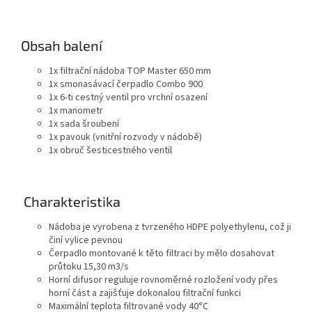
Obsah balení
1x filtrační nádoba TOP Master 650 mm
1x smonasávací čerpadlo Combo 900
1x 6-ti cestný ventil pro vrchní osazení
1x manometr
1x sada šroubení
1x pavouk (vnitřní rozvody v nádobě)
1x obruč šesticestného ventil
Charakteristika
Nádoba je vyrobena z tvrzeného HDPE polyethylenu, což ji
činí vylice pevnou
Čerpadlo montované k těto filtraci by mělo dosahovat
průtoku 15,30 m3/s
Horní difusor reguluje rovnoměrné rozložení vody přes
horní část a zajišťuje dokonalou filtrační funkci
Maximální teplota filtrované vody 40°C