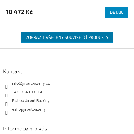
10 472 Kč
DETAIL
ZOBRAZIT VŠECHNY SOUVISEJÍCÍ PRODUKTY
Zápatí
Kontakt
info
@
jiroutbazeny.cz
+420 704 109 814
E-shop Jirout Bazény
eshopjiroutbazeny
Informace pro vás