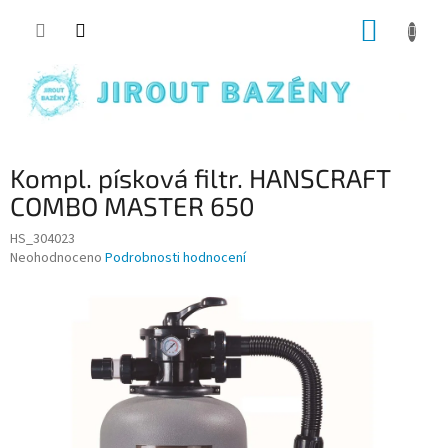
Přejít na obsah
NÁKUP
Kompl. písková filtr. HANSCRAFT
COMBO MASTER 650
HS_304023
Průměrné hodnocení produktu je 0,0 z 5 hvězdiček.
Neohodnoceno
Podrobnosti hodnocení