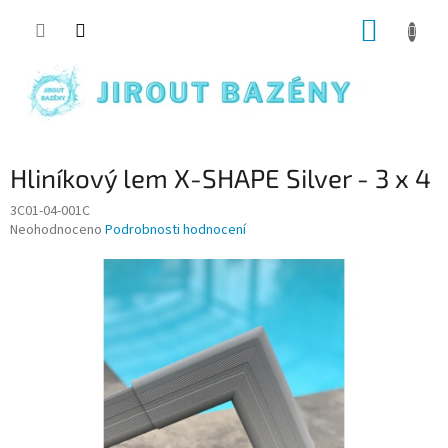
Přejít na obsah
NÁKUP
Hliníkový lem X-SHAPE Silver - 3 x 4
3C01-04-001C
Průměrné hodnocení produktu je 0,0 z 5 hvězdiček.
Neohodnoceno
Podrobnosti hodnocení