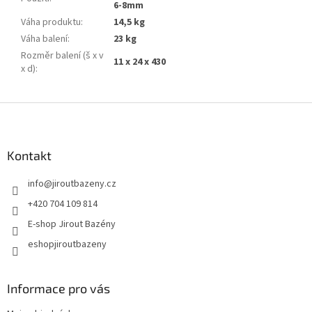
6-8mm
Váha produktu
:
14,5 kg
Váha balení
:
23 kg
Rozměr balení (š x v
11 x 24 x 430
x d)
:
Zápatí
Kontakt
info
@
jiroutbazeny.cz
+420 704 109 814
E-shop Jirout Bazény
eshopjiroutbazeny
Informace pro vás