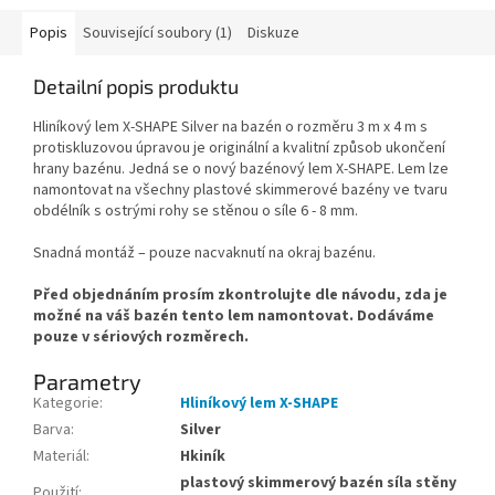
Popis
Související soubory (1)
Diskuze
Detailní popis produktu
Hliníkový lem X-SHAPE Silver na bazén o rozměru 3 m x 4 m s
protiskluzovou úpravou je originální a kvalitní způsob ukončení
hrany bazénu. Jedná se o nový bazénový lem X-SHAPE. Lem lze
namontovat na všechny plastové skimmerové bazény ve tvaru
obdélník s ostrými rohy se stěnou o síle 6 - 8 mm.
Snadná montáž – pouze nacvaknutí na okraj bazénu.
Před objednáním prosím zkontrolujte dle návodu, zda je
možné na váš bazén tento lem namontovat. Dodáváme
pouze v sériových rozměrech.
Parametry
Kategorie
:
Hliníkový lem X-SHAPE
Barva
:
Silver
Materiál
:
Hkiník
plastový skimmerový bazén síla stěny
Použití
: