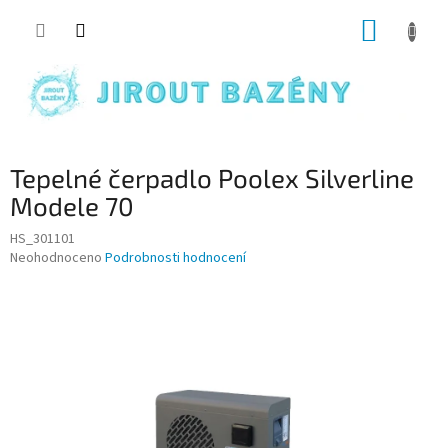
Přejít na obsah
NÁKUP
Tepelné čerpadlo Poolex Silverline
Modele 70
HS_301101
Průměrné hodnocení produktu je 0,0 z 5 hvězdiček.
Neohodnoceno
Podrobnosti hodnocení