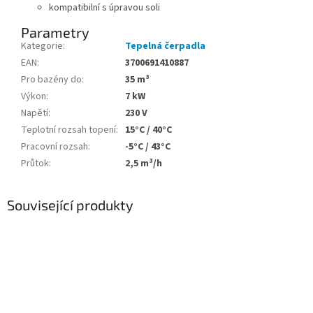
kompatibilní s úpravou soli
Parametry
Kategorie
:
Tepelná čerpadla
EAN
:
3700691410887
Pro bazény do
:
35 m³
Výkon
:
7 kW
Napětí
:
230 V
Teplotní rozsah topení
:
15°C / 40°C
Pracovní rozsah
:
-5°C / 43°C
Průtok
:
2,5 m³/h
Související produkty