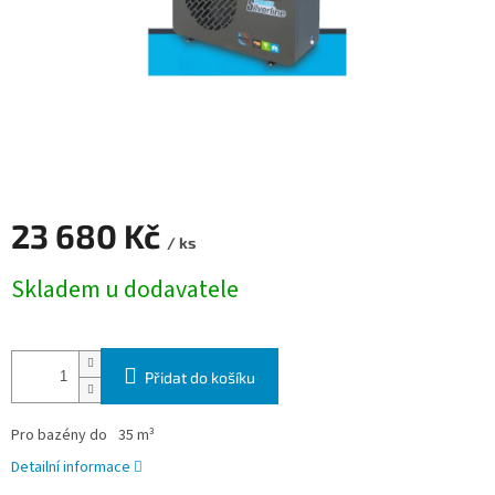
23 680 Kč
/ ks
Měrná cena:
Skladem u dodavatele
Přidat do košíku
Pro bazény do
35 m³
Detailní informace