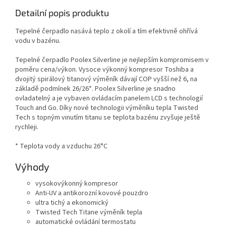
Detailní popis produktu
Tepelné čerpadlo nasává teplo z okolí a tím efektivně ohřívá
vodu v bazénu.
Tepelné čerpadlo Poolex Silverline je nejlepším kompromisem v
poměru cena/výkon. Vysoce výkonný kompresor Toshiba a
dvojitý spirálový titanový výměník dávají COP vyšší než 6, na
základě podmínek 26/26*. Poolex Silverline je snadno
ovladatelný a je vybaven ovládacím panelem LCD s technologií
Touch and Go. Díky nové technologii výměníku tepla Twisted
Tech s topným vinutím titanu se teplota bazénu zvyšuje ještě
rychleji.
* Teplota vody a vzduchu 26°C
Výhody
vysokovýkonný kompresor
Anti-UV a antikorozní kovové pouzdro
ultra tichý a ekonomický
Twisted Tech Titane výměník tepla
automatické ovládání termostatu