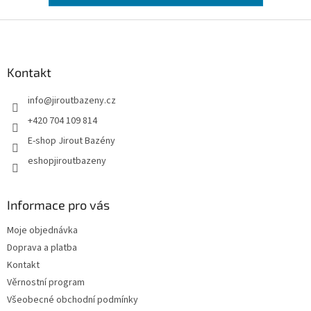
Zápatí
Kontakt
info
@
jiroutbazeny.cz
+420 704 109 814
E-shop Jirout Bazény
eshopjiroutbazeny
Informace pro vás
Moje objednávka
Doprava a platba
Kontakt
Věrnostní program
Všeobecné obchodní podmínky