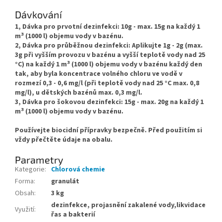
Dávkování
1,
Dávka pro prvotní dezinfekci: 10g - max. 15g na každý 1
3
m
(1000 l) objemu vody v bazénu.
2,
Dávka pro průběžnou dezinfekci: Aplikujte 1g - 2g (max.
3g při vyšším provozu v bazénu a vyšší teplotě vody nad 25
3
°C) na každý 1 m
(1000 l) objemu vody v bazénu každý den
tak, aby byla koncentrace volného chloru ve vodě v
rozmezí 0,3 - 0,6 mg/l (při teplotě vody nad 25 °C max. 0,8
mg/l), u dětských bazénů max. 0,3 mg/l.
3,
Dávka pro šokovou dezinfekci: 15g - max. 20g na každý 1
3
m
(1000 l) objemu vody v bazénu.
Používejte biocidní přípravky bezpečně. Před použitím si
vždy přečtěte údaje na obalu.
Parametry
Kategorie
:
Chlorová chemie
Forma
:
granulát
Obsah
:
3 kg
dezinfekce, projasnění zakalené vody,likvidace
Využití
:
řas a bakterií