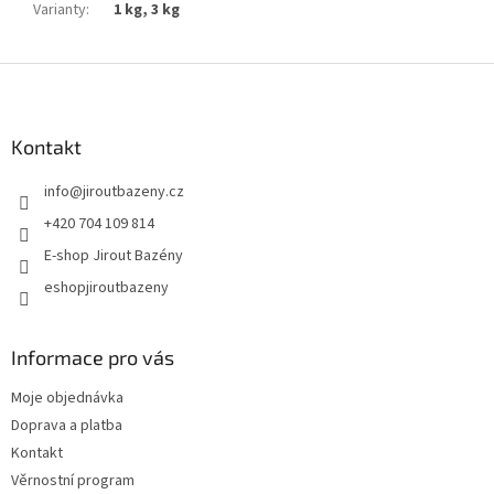
Varianty
:
1 kg, 3 kg
Zápatí
Kontakt
info
@
jiroutbazeny.cz
+420 704 109 814
E-shop Jirout Bazény
eshopjiroutbazeny
Informace pro vás
Moje objednávka
Doprava a platba
Kontakt
Věrnostní program