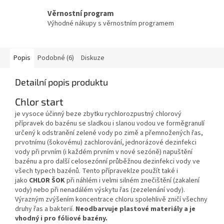
Věrnostní program
Výhodné nákupy s věrnostním programem
Popis
Podobné (6)
Diskuze
Detailní popis produktu
Chlor start
je vysoce účinný beze zbytku rychlorozpustný chlorový
přípravek do bazénu se sladkou i slanou vodou
ve forměgranulí
určený k odstranění zelené vody po zimě a přemnožených řas,
prvotnímu (šokovému) zachlorování, jednorázové dezinfekci
vody při prvním (i každém prvním v nové sezóně) napuštění
bazénu a pro další celosezónní průběžnou dezinfekci vody ve
všech typech bazénů. Tento přípraveklze použít také i
jako
CHLOR ŠOK
při náhlém i velmi silném znečištění (zakalení
vody) nebo při nenadálém výskytu řas (zezelenání vody).
Výrazným zvýšením koncentrace chloru spolehlivě zničí všechny
druhy řas a bakterií.
Neodbarvuje plastové materiály a je
vhodný i pro fóliové bazény.