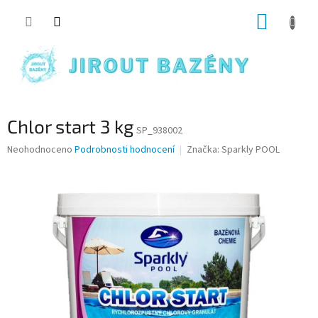
Přejít na obsah
NÁKUP
Chlor start 3 kg
SP_938002
Průměrné hodnocení produktu je 0,0 z 5 hvězdiček.
Neohodnoceno
Podrobnosti hodnocení
Značka:
Sparkly POOL