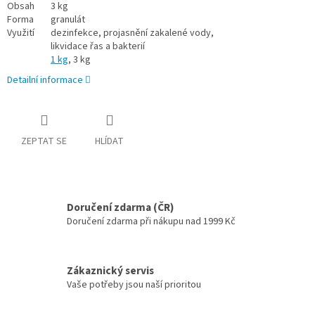
Obsah
3 kg
Forma
granulát
Využití
dezinfekce, projasnění zakalené vody,
likvidace řas a bakterií
1 kg
, 3 kg
Detailní informace
ZEPTAT SE
HLÍDAT
Doručení zdarma (ČR)
Doručení zdarma při nákupu nad 1999 Kč
Zákaznický servis
Vaše potřeby jsou naší prioritou