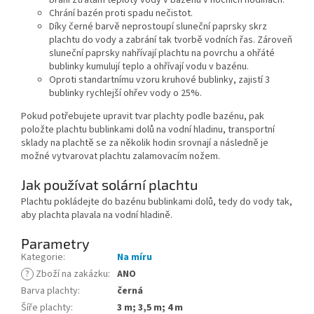
brání ztrátám teploty vody v bazénu v nočních hodinách.
Chrání bazén proti spadu nečistot.
Díky černé barvě neprostoupí sluneční paprsky skrz
plachtu do vody a zabrání tak tvorbě vodních řas. Zároveň
sluneční paprsky nahřívají plachtu na povrchu a ohřáté
bublinky kumulují teplo a ohřívají vodu v bazénu.
Oproti standartnímu vzoru kruhové bublinky, zajistí 3
bublinky rychlejší ohřev vody o 25%.
Pokud potřebujete upravit tvar plachty podle bazénu, pak
položte plachtu bublinkami dolů na vodní hladinu, transportní
sklady na plachtě se za několik hodin srovnají a následně je
možné vytvarovat plachtu zalamovacím nožem.
Jak používat solární plachtu
Plachtu pokládejte do bazénu bublinkami dolů, tedy do vody tak,
aby plachta plavala na vodní hladině.
Parametry
Kategorie
:
Na míru
?
Zboží na zakázku
:
ANO
Barva plachty
:
černá
Šíře plachty
:
3 m; 3,5 m; 4 m