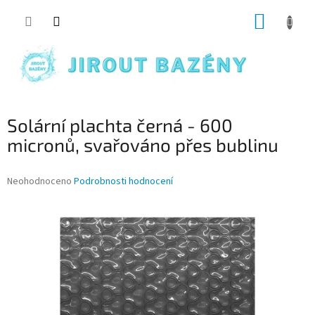
Přejít na obsah
NÁKUP
Solární plachta černá - 600
micronů, svařováno přes bublinu
Průměrné hodnocení produktu je 0,0 z 5 hvězdiček.
Neohodnoceno
Podrobnosti hodnocení