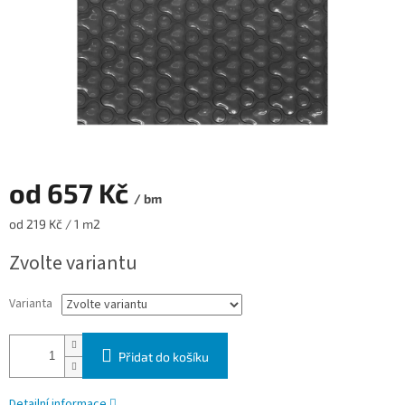
od
657 Kč
/ bm
Měrná cena:
od 219 Kč / 1 m2
Zvolte variantu
Varianta
Přidat do košíku
Detailní informace