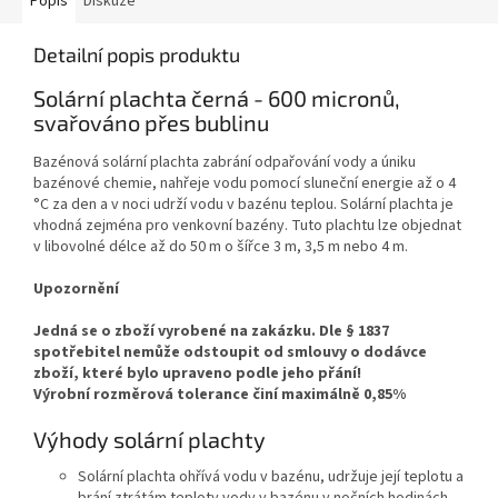
Popis
Diskuze
Detailní popis produktu
Solární plachta černá - 600 micronů,
svařováno přes bublinu
Bazénová solární plachta zabrání odpařování vody a úniku
bazénové chemie, nahřeje vodu pomocí sluneční energie až o 4
°C za den a v noci udrží vodu v bazénu teplou. Solární plachta je
vhodná zejména pro venkovní bazény. Tuto plachtu lze objednat
v libovolné délce až do 50 m o šířce 3 m, 3,5 m nebo 4 m.
Upozornění
Jedná se o zboží vyrobené na zakázku. Dle § 1837
spotřebitel nemůže odstoupit od smlouvy o dodávce
zboží, které bylo upraveno podle jeho přání!
Výrobní rozměrová tolerance činí maximálně 0,85%
Výhody solární plachty
Solární plachta ohřívá vodu v bazénu, udržuje její teplotu a