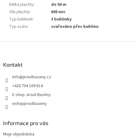
Délka plachty
:
do 50 m
Síla plachty
:
600 mic
Typ bublinek
:
3 bublinky
Typ sváru
:
svařováno přes bublinu
Zápatí
Kontakt
info
@
jiroutbazeny.cz
+420 704 109 814
E-shop Jirout Bazény
eshopjiroutbazeny
Informace pro vás
Moje objednávka