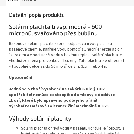
Popis
Diskuze
Detailní popis produktu
Solární plachta trasp. modrá - 600
micronů, svařováno přes bublinu
Bazénová solární plachta zabrání odpařování vody a úniku
bazénové chemie, nahřeje vodu pomocí sluneční energie až o 4
°C za den a v noci udrží vodu v bazénu teplou. Solární plachta je
vhodná zejména pro venkovní bazény. Tuto plachtu lze objednat
v libovolné délce až do 50 m o šířce 3m, 3,5m nebo 4m.
Upozornění
Jedná se o zboží vyrobené na zakázku. Dle § 1837
spotřebitel nemůže odstoupit od smlouvy o dodávce
zboží, které bylo upraveno podle jeho přání!
Výrobní rozměrová tolerance činí maximálně 0,85%
Výhody solární plachty
Solární plachta ohřívá vodu v bazénu, udržuje její teplotu a