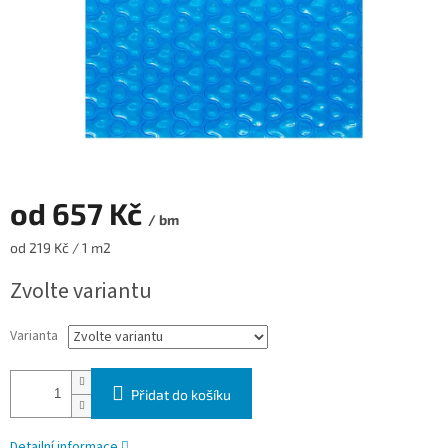
od
657 Kč
/ bm
Měrná cena:
od 219 Kč / 1 m2
Zvolte variantu
Varianta
Přidat do košíku
Detailní informace