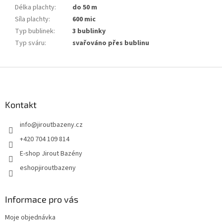
Délka plachty
:
do 50 m
Síla plachty
:
600 mic
Typ bublinek
:
3 bublinky
Typ sváru
:
svařováno přes bublinu
Zápatí
Kontakt
info
@
jiroutbazeny.cz
+420 704 109 814
E-shop Jirout Bazény
eshopjiroutbazeny
Informace pro vás
Moje objednávka