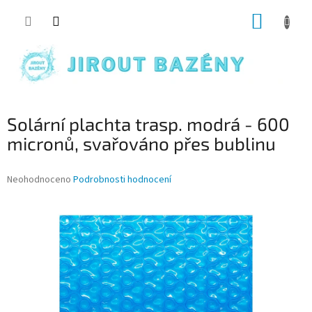
Přejít na obsah
NÁKUP
Solární plachta trasp. modrá - 600
micronů, svařováno přes bublinu
Průměrné hodnocení produktu je 0,0 z 5 hvězdiček.
Neohodnoceno
Podrobnosti hodnocení