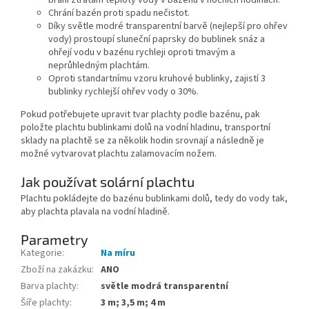
brání ztrátám teploty vody v bazénu v nočních hodinách.
Chrání bazén proti spadu nečistot.
Díky světle modré transparentní barvě (nejlepší pro ohřev
vody) prostoupí sluneční paprsky do bublinek snáz a
ohřejí vodu v bazénu rychleji oproti tmavým a
neprůhledným plachtám.
Oproti standartnímu vzoru kruhové bublinky, zajistí 3
bublinky rychlejší ohřev vody o 30%.
Pokud potřebujete upravit tvar plachty podle bazénu, pak
položte plachtu bublinkami dolů na vodní hladinu, transportní
sklady na plachtě se za několik hodin srovnají a následně je
možné vytvarovat plachtu zalamovacím nožem.
Jak používat solární plachtu
Plachtu pokládejte do bazénu bublinkami dolů, tedy do vody tak,
aby plachta plavala na vodní hladině.
Parametry
Kategorie
:
Na míru
Zboží na zakázku
:
ANO
Barva plachty
:
světle modrá transparentní
Šíře plachty
:
3 m; 3,5 m; 4 m