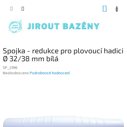
Přejít na obsah
NÁKUP
Spojka - redukce pro plovoucí hadici
Ø 32/38 mm bílá
SP_1996
Průměrné hodnocení produktu je 0,0 z 5 hvězdiček.
Neohodnoceno
Podrobnosti hodnocení