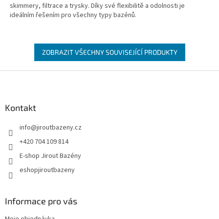
skimmery, filtrace a trysky. Díky své flexibilitě a odolnosti je
ideálním řešením pro všechny typy bazénů.
ZOBRAZIT VŠECHNY SOUVISEJÍCÍ PRODUKTY
Zápatí
Kontakt
info
@
jiroutbazeny.cz
+420 704 109 814
E-shop Jirout Bazény
eshopjiroutbazeny
Informace pro vás