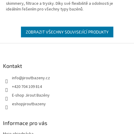
skimmery, filtrace a trysky. Díky své flexibilitě a odolnosti je
ideálním řešením pro všechny typy bazénů.
ZOBRAZIT VŠECHNY SOUVISEJÍCÍ PRODUKTY
Zápatí
Kontakt
info
@
jiroutbazeny.cz
+420 704 109 814
E-shop Jirout Bazény
eshopjiroutbazeny
Informace pro vás