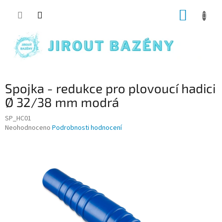
Přejít na obsah
NÁKUP
Spojka - redukce pro plovoucí hadici
Ø 32/38 mm modrá
SP_HC01
Průměrné hodnocení produktu je 0,0 z 5 hvězdiček.
Neohodnoceno
Podrobnosti hodnocení