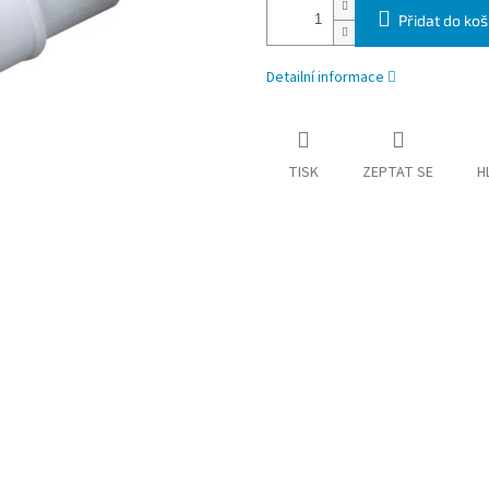
Přidat do koš
Detailní informace
TISK
ZEPTAT SE
H