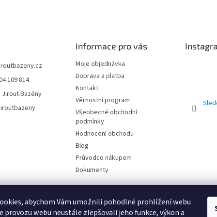
Informace pro vás
Instagr
Moje objednávka
jiroutbazeny.cz
Doprava a platba
04 109 814
Kontakt
 Jirout Bazény
Věrnostní program
Sled
iroutbazeny
Všeobecné obchodní
podmínky
Hodnocení obchodu
Blog
Průvodce nákupem
Dokumenty
ookies, abychom Vám umožnili pohodlné prohlížení webu
ze provozu webu neustále zlepšovali jeho funkce, výkon a