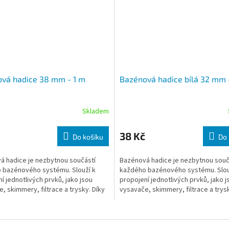
vá hadice 38 mm - 1 m
Bazénová hadice bílá 32 mm 
Skladem
38 Kč
Do košíku
Do 
á hadice je nezbytnou součástí
Bazénová hadice je nezbytnou souč
 bazénového systému. Slouží k
každého bazénového systému. Slou
í jednotlivých prvků, jako jsou
propojení jednotlivých prvků, jako j
, skimmery, filtrace a trysky. Díky
vysavače, skimmery, filtrace a trysk
bilitě a odolnosti je ideálním
své flexibilitě a odolnosti je ideální
 pro všechny typy bazénů.
řešením pro všechny typy bazénů.