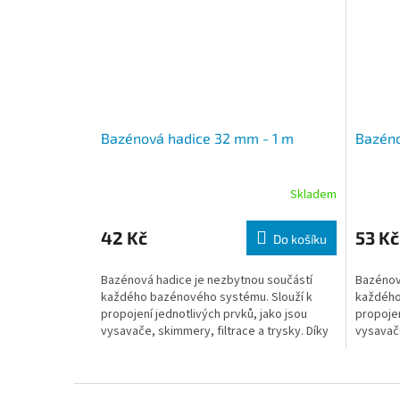
Bazénová hadice 32 mm - 1 m
Bazéno
Skladem
42 Kč
53 Kč
Do košíku
Bazénová hadice je nezbytnou součástí
Bazénov
každého bazénového systému. Slouží k
každého
propojení jednotlivých prvků, jako jsou
propojen
vysavače, skimmery, filtrace a trysky. Díky
vysavače
své flexibilitě a odolnosti je ideálním
své flexi
řešením pro všechny typy bazénů.
řešením
Zápatí