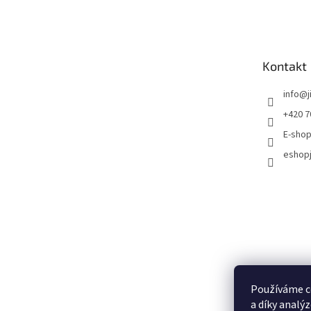
Kontakt
info
@
+420 7
E-shop
eshopj
Používáme c
a díky analý