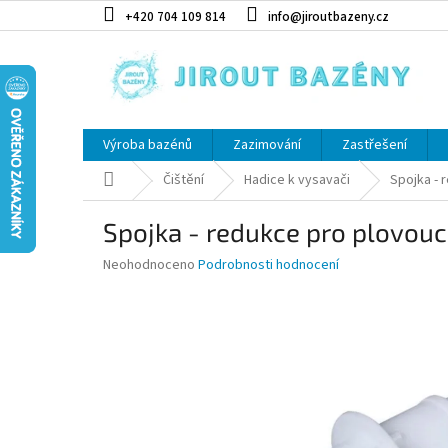
Přejít na obsah
+420 704 109 814
info@jiroutbazeny.cz
Výroba bazénů
Zazimování
Zastřešení
Domů
Čištění
Hadice k vysavači
Spojka - 
Spojka - redukce pro plovouc
Průměrné hodnocení produktu je 0,0 z 5 hvězdiček.
Neohodnoceno
Podrobnosti hodnocení