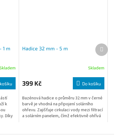
Další produkt
- 1 m
Hadice 32 mm - 5 m
Skladem
Skladem
399 Kč
košíku
Do košíku
ástí
Bazénová hadice o průměru 32 mm v černé
ží k
barvě je vhodná na připojení solárního
sou
ohřevu. Zajišťuje cirkulaci vody mezi filtrací
y. Díky
a solárním panelem, čímž efektivně ohřívá
m
vodu v bazénu. Hadice je dělitelná po 1 m.
Prodáváme jako celé balení po 5 m.