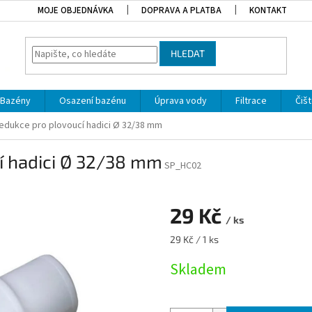
MOJE OBJEDNÁVKA
DOPRAVA A PLATBA
KONTAKT
HLEDAT
Bazény
Osazení bazénu
Úprava vody
Filtrace
Čišt
redukce pro plovoucí hadici Ø 32/38 mm
í hadici Ø 32/38 mm
SP_HC02
29 Kč
/ ks
Měrná cena:
29 Kč / 1 ks
Skladem