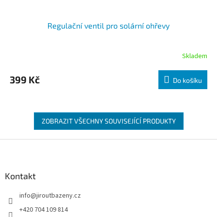
Regulační ventil pro solární ohřevy
Skladem
399 Kč
Do košíku
ZOBRAZIT VŠECHNY SOUVISEJÍCÍ PRODUKTY
Zápatí
Kontakt
info
@
jiroutbazeny.cz
+420 704 109 814