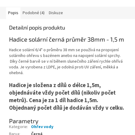
Popis
Podobné (4)
Diskuze
Detailní popis produktu
Hadice solární černá průměr 38mm - 1,5 m
Hadice solární 6/4" o průměru 38 mm se používá
na propojení
solárního ohřevu s bazénem anebo na napojení solární sprchy.
Díky černé barvě se v ní během slunečního záření rychle ohřívá
voda. Je vyrobena z LDPE, je
odolná proti UV záření, měkká a
ohebná.
Hadice je složena z dílů o délce 1,5m,
objednáváte vždy počet dílů (nikoliv počet
metrů).
Cena je za 1 díl hadice 1,5m.
Objednaný počet dílů je dodáván vždy v celku.
Parametry
Kategorie
:
Ohřev vody
Barva
:
Černá