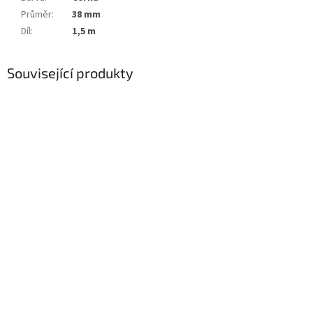
Průměr
:
38 mm
Díl
:
1,5 m
Související produkty