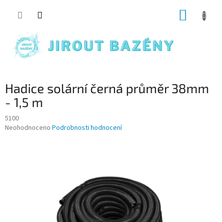
Přejít na obsah
NÁKUP
Hadice solární černá průměr 38mm
- 1,5 m
5100
Průměrné hodnocení produktu je 0,0 z 5 hvězdiček.
Neohodnoceno
Podrobnosti hodnocení