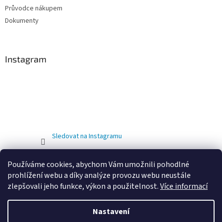
Průvodce nákupem
Dokumenty
Instagram
Sledovat na Instagramu
Používáme cookies, abychom Vám umožnili pohodlné
prohlížení webu a díky analýze provozu webu neustále
zlepšovali jeho funkce, výkon a použitelnost.
Více informací
Nastavení
Vytvořil Shoptet