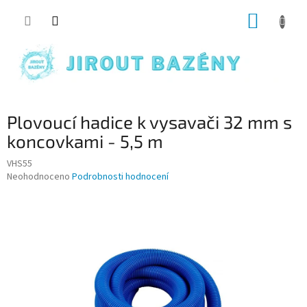
Přejít na obsah
NÁKUP
Plovoucí hadice k vysavači 32 mm s
koncovkami - 5,5 m
VHS55
Průměrné hodnocení produktu je 0,0 z 5 hvězdiček.
Neohodnoceno
Podrobnosti hodnocení