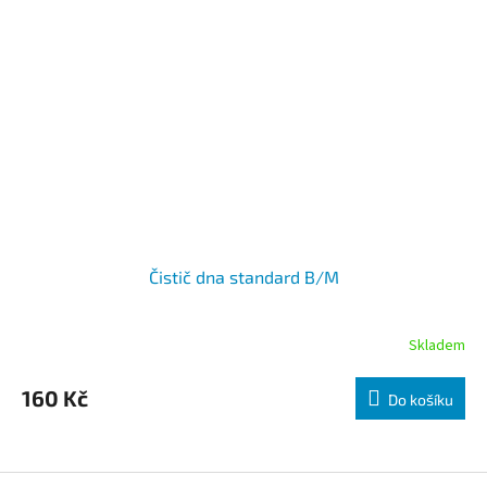
Čistič dna standard B/M
Skladem
160 Kč
Do košíku
Zápatí