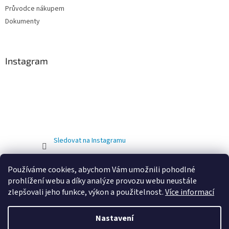
Průvodce nákupem
Dokumenty
Instagram
Sledovat na Instagramu
Používáme cookies, abychom Vám umožnili pohodlné
prohlížení webu a díky analýze provozu webu neustále
zlepšovali jeho funkce, výkon a použitelnost.
Více informací
Nastavení
Vytvořil Shoptet