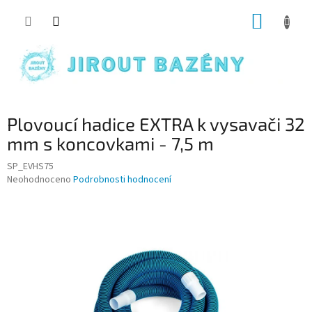
Přejít na obsah
NÁKUP
Plovoucí hadice EXTRA k vysavači 32
mm s koncovkami - 7,5 m
SP_EVHS75
Průměrné hodnocení produktu je 0,0 z 5 hvězdiček.
Neohodnoceno
Podrobnosti hodnocení