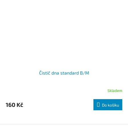
Čistič dna standard B/M
Skladem
160 Kč
Do košíku
Zápatí