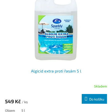
Algicid extra proti řasám 5 l
Skladem
Do košíku
549 Kč
/ ks
Objem
5 l