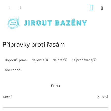
Přejít na obsah
NÁKUP
Přípravky proti řasám
Řazení produktů
Doporučujeme
Nejlevnější
Nejdražší
Nejprodávanější
Abecedně
Cena
139
Kč
2399
Kč