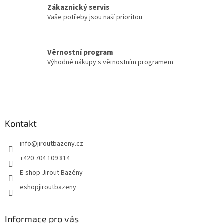
Zákaznický servis
Vaše potřeby jsou naší prioritou
Věrnostní program
Výhodné nákupy s věrnostním programem
Zápatí
Kontakt
info
@
jiroutbazeny.cz
+420 704 109 814
E-shop Jirout Bazény
eshopjiroutbazeny
Informace pro vás