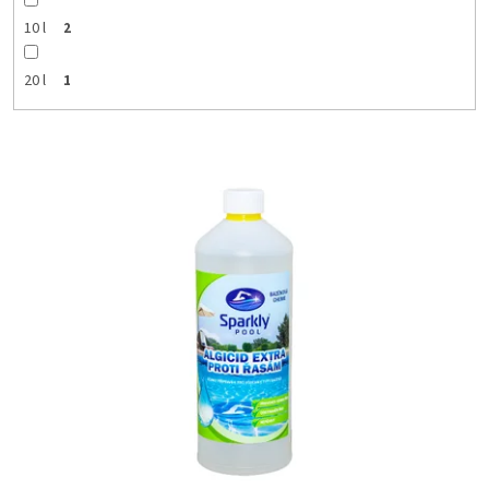
10 l
2
20 l
1
Výpis produktů