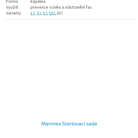
Forma
kapalina
Využití
prevence vzniku a odstranění řas
Varianty
1 l
,
3 l
,
5 l
,
10 l
,20 l
Marimex Startovací sada