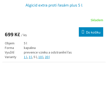
Algicid extra proti řasám plus 5 l
Skladem
Do košíku
699 Kč
/ ks
Objem
5 l
Forma
kapalina
Využití
prevence vzniku a odstranění řas
Varianty
1 l
,
3 l
, 5 l,
10 l
,
20 l