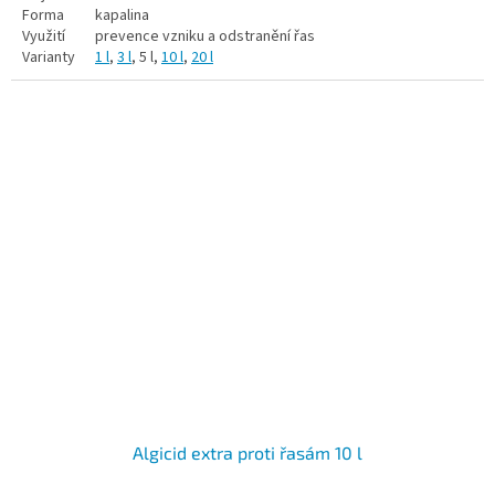
Forma
kapalina
Využití
prevence vzniku a odstranění řas
Varianty
1 l
,
3 l
, 5 l,
10 l
,
20 l
Algicid extra proti řasám 10 l