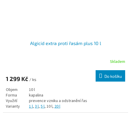
Algicid extra proti řasám plus 10 l
Skladem
Do košíku
1 299 Kč
/ ks
Objem
10 l
Forma
kapalina
Využití
prevence vzniku a odstranění řas
Varianty
1 l
,
3 l
,
5 l
, 10 l,
20 l