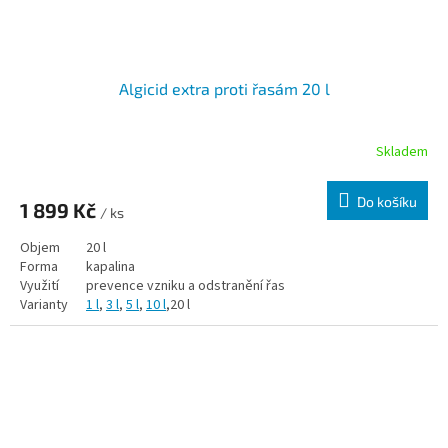
Algicid extra proti řasám 20 l
Skladem
Do košíku
1 899 Kč
/ ks
Objem
20 l
Forma
kapalina
Využití
prevence vzniku a odstranění řas
Varianty
1 l
,
3 l
,
5 l
,
10 l
,20 l