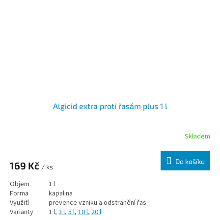
Algicid extra proti řasám plus 1 l
Skladem
Do košíku
169 Kč
/ ks
Objem
1 l
Forma
kapalina
Využití
prevence vzniku a odstranění řas
Varianty
1 l,
3 l
,
5 l
,
10 l
,
20 l