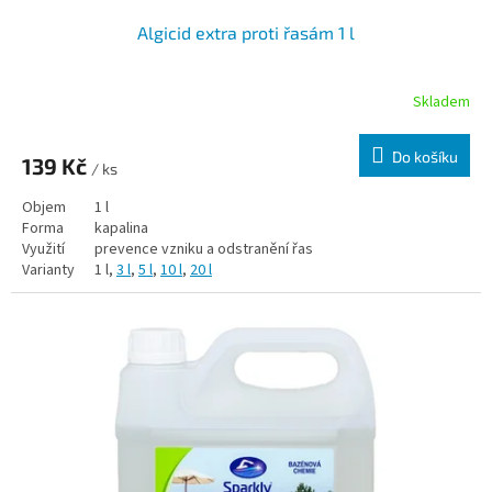
Algicid extra proti řasám 1 l
Skladem
Do košíku
139 Kč
/ ks
Objem
1 l
Forma
kapalina
Využití
prevence vzniku a odstranění řas
Varianty
1 l,
3 l
,
5 l
,
10 l
,
20 l