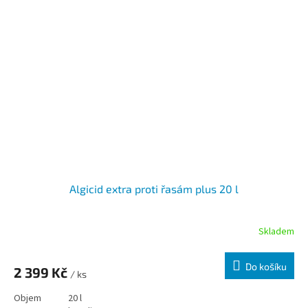
Algicid extra proti řasám plus 20 l
Skladem
Do košíku
2 399 Kč
/ ks
Objem
20 l