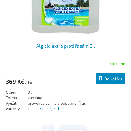
Algicid extra proti řasám 3 l
Skladem
Do košíku
369 Kč
/ ks
Objem
3 l
Forma
kapalina
Využití
prevence vzniku a odstranění řas
Varianty
1 l
, 3 l,
5 l
,
10 l
,
20 l