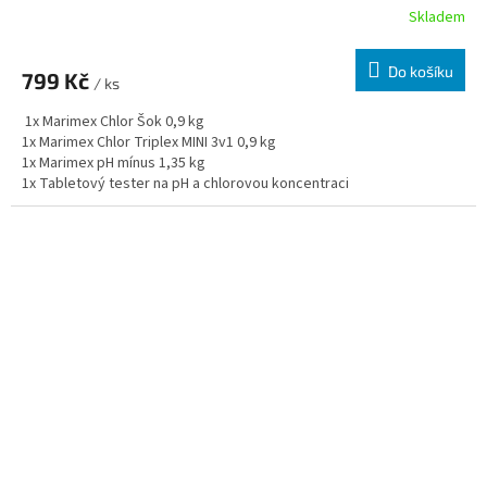
Skladem
Do košíku
799 Kč
/ ks
1x
Marimex Chlor Šok 0,9 kg
1x
Marimex Chlor Triplex MINI 3v1 0,9 kg
1x Marimex pH mínus 1,35 kg
1x
Tabletový tester na pH a chlorovou koncentraci