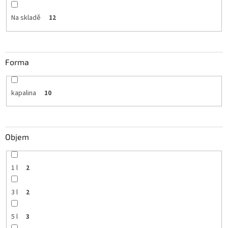
Na skladě
12
Forma
kapalina
10
Objem
1 l
2
3 l
2
5 l
3