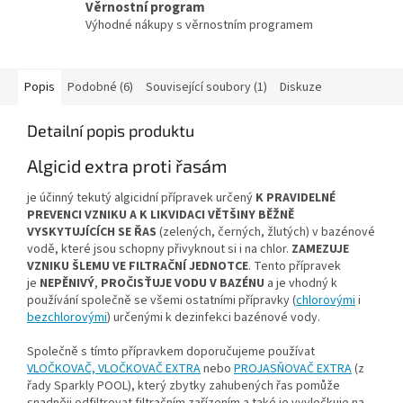
Věrnostní program
Výhodné nákupy s věrnostním programem
Popis
Podobné (6)
Související soubory (1)
Diskuze
Detailní popis produktu
Algicid extra proti řasám
je účinný tekutý algicidní přípravek určený
K PRAVIDELNÉ
PREVENCI VZNIKU A K LIKVIDACI VĚTŠINY BĚŽNĚ
VYSKYTUJÍCÍCH SE ŘAS
(zelených, černých, žlutých) v bazénové
vodě, které jsou schopny přivyknout si i na chlor.
ZAMEZUJE
VZNIKU ŠLEMU VE FILTRAČNÍ JEDNOTCE
. Tento přípravek
je
NEPĚNIVÝ
,
PROČISŤUJE VODU V BAZÉNU
a je vhodný k
používání společně se všemi ostatními přípravky (
chlorovými
i
bezchlorovými
) určenými k dezinfekci bazénové vody.
Společně s tímto přípravkem doporučujeme používat
VLOČKOVAČ, VLOČKOVAČ EXTRA
nebo
PROJASŇOVAČ EXTRA
(z
řady Sparkly POOL), který zbytky zahubených řas pomůže