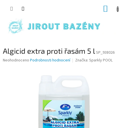
Přejít na obsah
NÁKUP
Algicid extra proti řasám 5 l
SP_938026
Průměrné hodnocení produktu je 0,0 z 5 hvězdiček.
Neohodnoceno
Podrobnosti hodnocení
Značka:
Sparkly POOL