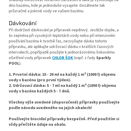
snadněji odfiltrovat filtračním zařízením a také je vyvločkuje na
dno bazénu, kde je jednoduše vysajete. Dosáhnete tak
průzračné a jiskrné vody ve vašem bazénu.
Dávkování
Při dodržení dávkování je přípravek nepěnivý. Jestliže dojde, a
to zejména při vysokých teplotách vody nebo při intenzivním
používání bazénu k tvorbě řas, nezvyšujte dávku tohoto
přípravku, ale aplikujte udržovací dávku v kratších časových
intervalech, popřípadě použijte k jednorázovému šokovému
ošetření vody přípravek
CHLOR ŠOK
(např. z řady
Sparkly
POOL
).
3
1.
Prvotní dávka: 15 - 20 ml na každý 1 m
(1000 l) objemu
vody v bazénu (pro první týden).
3
2.
Udržovací dávka: 5 - 7 ml na každý 1 m
(1000 l) objemu
vody v bazénu
každých 5 - 7 dnů.
Všechny výše uvedené (doporučené) přípravky používejte
podle návodu uvedeného na jejich obalech!
Používejte biocidní přípravky bezpečně. Před použitím si
vždy přečtěte údaje na obalu.