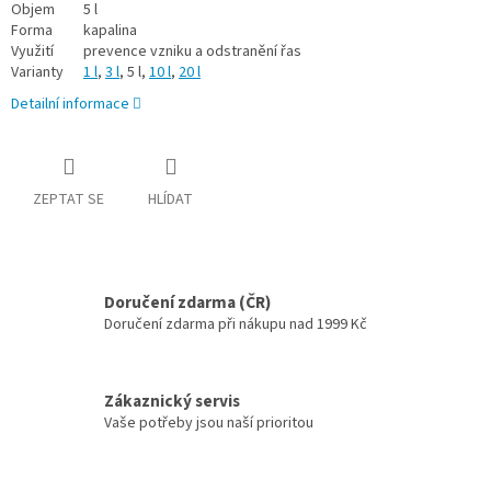
Objem
5 l
Forma
kapalina
Využití
prevence vzniku a odstranění řas
Varianty
1 l
,
3 l
, 5 l,
10 l
,
20 l
Detailní informace
ZEPTAT SE
HLÍDAT
Doručení zdarma (ČR)
Doručení zdarma při nákupu nad 1999 Kč
Zákaznický servis
Vaše potřeby jsou naší prioritou