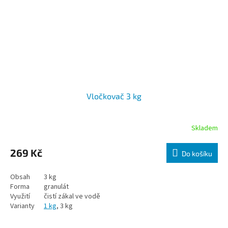
Vločkovač 3 kg
Skladem
269 Kč
Do košíku
Obsah
3 kg
Forma
granulát
Využití
čistí zákal ve vodě
Varianty
1 kg
, 3 kg