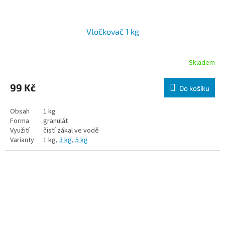
Vločkovač 1 kg
Skladem
99 Kč
Do košíku
Obsah
1 kg
Forma
granulát
Využití
čistí zákal ve vodě
Varianty
1 kg,
3 kg
,
5 kg