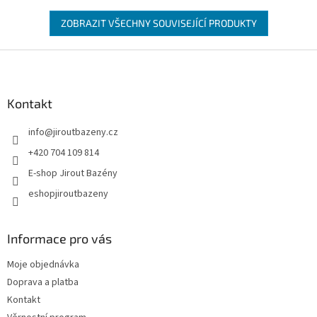
ZOBRAZIT VŠECHNY SOUVISEJÍCÍ PRODUKTY
Zápatí
Kontakt
info
@
jiroutbazeny.cz
+420 704 109 814
E-shop Jirout Bazény
eshopjiroutbazeny
Informace pro vás
Moje objednávka
Doprava a platba
Kontakt