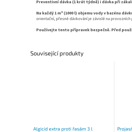
Preventivní dávka (1 krát týdně) i dávka při záka
3
Na každý 1 m
(1000 l) objemu vody v bazénu dávku
orientační, přesné dávkování je závislé na provozníc
Používejte tento přípravek bezpečně. Před použi
Související produkty
Algicid extra proti řasám 3 l
Projas