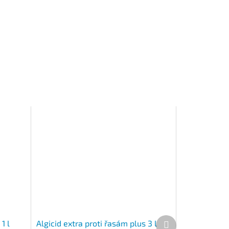
Další produkt
1 l
Algicid extra proti řasám plus 3 l