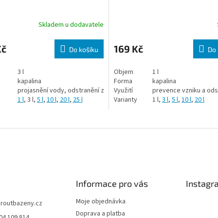
Skladem u dodavatele
Kč
169 Kč
Do košíku
Do 
3 l
Objem
1 l
kapalina
Forma
kapalina
projasnění vody, odstranění zákalu
Využití
prevence vzniku a ods
1 l
, 3 l,
5 l
,
10 l
,
20 l
,
25 l
Varianty
1 l,
3 l
,
5 l
,
10 l
,
20 l
Informace pro vás
Instagr
Moje objednávka
jiroutbazeny.cz
Doprava a platba
04 109 814