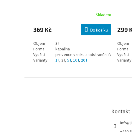
Skladem
369 Kč
299 
Do košíku
Objem
3 l
Objem
Forma
kapalina
Forma
Využití
prevence vzniku a odstranění řas
Využití
Varianty
1 l
, 3 l,
5 l
,
10 l
,
20 l
Varianty
Zápatí
Kontakt
info
@
+420 7