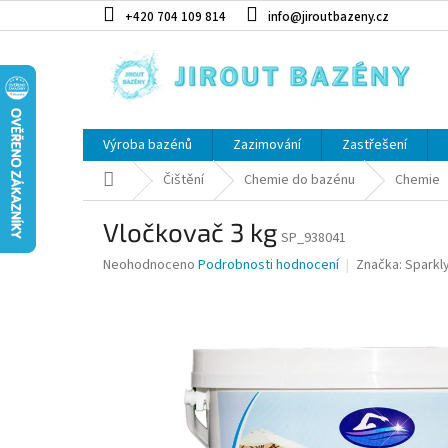
Přejít na obsah
+420 704 109 814
info@jiroutbazeny.cz
Výroba bazénů
Zazimování
Zastřešení
Domů
Čištění
Chemie do bazénu
Chemie
Vločkovač 3 kg
SP_938041
Průměrné hodnocení produktu je 0,0 z 5 hvězdiček.
Neohodnoceno
Podrobnosti hodnocení
Značka:
Sparkl