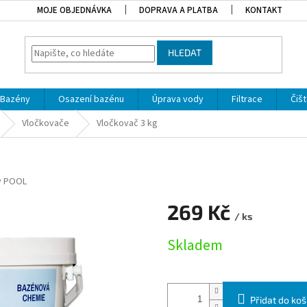
MOJE OBJEDNÁVKA
DOPRAVA A PLATBA
KONTAKT
HLEDAT
Bazény
Osazení bazénu
Úprava vody
Filtrace
Čišt
Vločkovače
Vločkovač 3 kg
y POOL
269 Kč
/ ks
Měrná cena:
Skladem
Přidat do koš