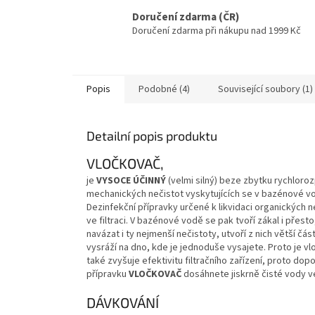
Doručení zdarma (ČR)
Doručení zdarma při nákupu nad 1999 Kč
Popis
Podobné (4)
Související soubory (1)
Detailní popis produktu
VLOČKOVAČ,
je
VYSOCE ÚČINNÝ
(velmi silný) beze zbytku rychloro
mechanických nečistot vyskytujících se v bazénové vo
Dezinfekční přípravky určené k likvidaci organických n
ve filtraci. V bazénové vodě se pak tvoří zákal i přes
navázat i ty nejmenší nečistoty, utvoří z nich větší část
vysráží na dno, kde je jednoduše vysajete. Proto je 
také zvyšuje efektivitu filtračního zařízení, proto do
přípravku
VLOČKOVAČ
dosáhnete jiskrně čisté vody 
DÁVKOVÁNÍ