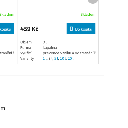
Skladem
Skladem
459 Kč
košíku
Do košíku
Objem
3 l
Forma
kapalina
tranění řas
Využití
prevence vzniku a odstranění řas
Varianty
1 l
, 3 l,
5 l
,
10 l
,
20 l
am