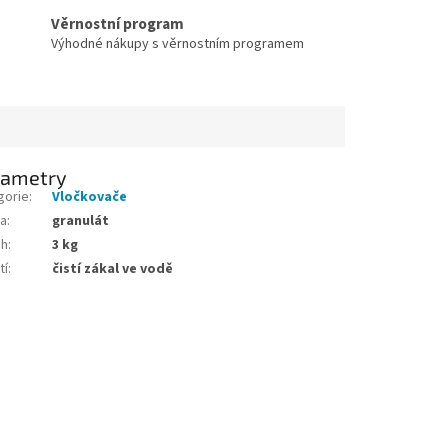
Věrnostní program
Výhodné nákupy s věrnostním programem
rametry
gorie
:
Vločkovače
a
:
granulát
ah
:
3 kg
tí
:
čistí zákal ve vodě