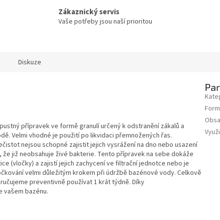
Zákaznický servis
Vaše potřeby jsou naší prioritou
Diskuze
Pa
Kate
Form
Obs
zpustný přípravek ve formě granulí určený k odstranění zákalů a
Využi
dě. Velmi vhodné je použití po likvidaci přemnožených řas.
ečistot nejsou schopné zajistit jejich vysrážení na dno nebo usazení
to, že již neobsahuje živé bakterie. Tento přípravek na sebe dokáže
ice (vločky) a zajistí jejich zachycení ve filtrační jednotce nebo je
vločkování velmi důležitým krokem při údržbě bazénové vody. Celkově
poručujeme preventivně používat 1 krát týdně. Díky
ve vašem bazénu.