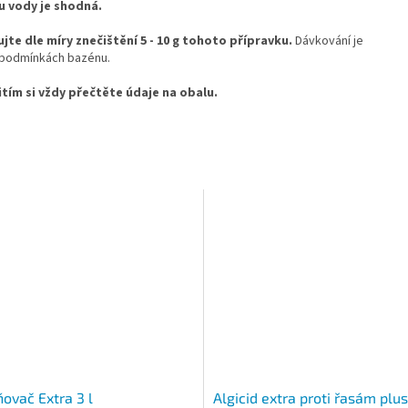
lu vody je shodná.
jte dle míry znečištění 5 - 10 g tohoto přípravku.
Dávkování je
h podmínkách bazénu.
tím si vždy přečtěte údaje na obalu.
ňovač Extra 3 l
Algicid extra proti řasám plus 