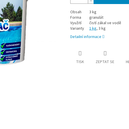
Obsah
3 kg
Forma
granulát
Využití
čistí zákal ve vodě
Varianty
1 kg
, 3 kg
Detailní informace
TISK
ZEPTAT SE
H