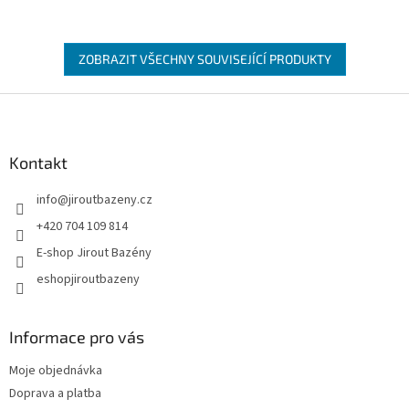
ZOBRAZIT VŠECHNY SOUVISEJÍCÍ PRODUKTY
Zápatí
Kontakt
info
@
jiroutbazeny.cz
+420 704 109 814
E-shop Jirout Bazény
eshopjiroutbazeny
Informace pro vás
Moje objednávka
Doprava a platba