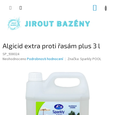
Přejít na obsah
NÁKUP
Algicid extra proti řasám plus 3 l
SP_938024
Průměrné hodnocení produktu je 0,0 z 5 hvězdiček.
Neohodnoceno
Podrobnosti hodnocení
Značka:
Sparkly POOL