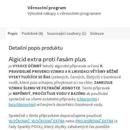
Věrnostní program
Výhodné nákupy s věrnostním programem
Popis
Podobné (6)
Související soubory (1)
Diskuze
Detailní popis produktu
Algicid extra proti řasám plus
je
VYSOCE ÚČINNÝ
tekutý algicidní přípravek určený
K
PRAVIDELNÉ PREVENCI VZNIKU A K LIKVIDACI VĚTŠINY BĚŽNĚ
VYSKYTUJÍCÍCH SE ŘAS
(zelených, černých, žlutých) v bazénové
vodě, které jsou schopny přivyknout si i na chlor.
ZAMEZUJE
VZNIKU ŠLEMU VE FILTRAČNÍ JEDNOTCE
. Tento přípravek
je
NEPĚNIVÝ
,
PROČISŤUJE VODU V BAZÉNU
ak používání
společně se všemi ostatními přípravky (
chlorovými
i
bezchlorovými
) určenými k dezinfekci bazénové vody.
Společně s tímto přípravkem doporučujeme používat
VLOČKOVAČ, VLOČKOVAČ EXTRA
nebo
PROJASŇOVAČ EXTRA
(z
řady Sparkly POOL), který zbytky zahubených řas pomůže