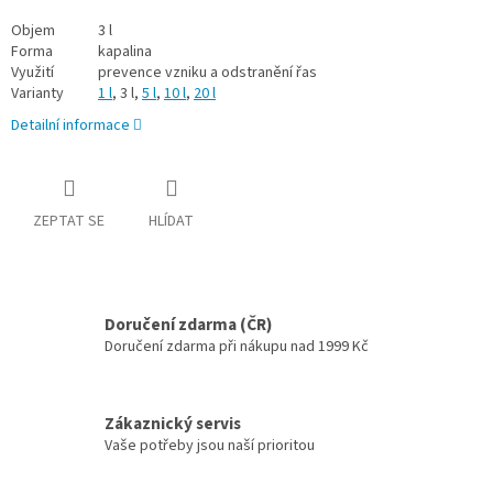
Objem
3 l
Forma
kapalina
Využití
prevence vzniku a odstranění řas
Varianty
1 l
, 3 l,
5 l
,
10 l
,
20 l
Detailní informace
ZEPTAT SE
HLÍDAT
Doručení zdarma (ČR)
Doručení zdarma při nákupu nad 1999 Kč
Zákaznický servis
Vaše potřeby jsou naší prioritou