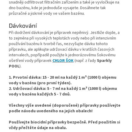
snadněji odfiltrovat filtračním zařízením a také je vyvločkuje na
dno bazénu, kde je jednoduše vysajete. Dosáhnete tak
průzračné a jiskrné vody ve vašem bazénu.
Dávkování
Při dodržení dávkování je přípravek nepěnivý. Jestliže dojde, a
to zejména při vysokých teplotách vody nebo při intenzivním
používání bazénu k tvorbě řas, nezvyšujte dávku tohoto
přípravku, ale aplikujte udržovací dávku v kratších časových
intervalech, popřípadě použijte k jednorázovému šokovému
ošetření vody přípravek
CHLOR ŠOK
(např. z řady
Sparkly
POOL
).
3
1.
Prvotní dávka: 15 - 20 ml na každý 1 m
(1000 l) objemu
vody v bazénu (pro první týden).
3
2.
Udržovací dávka: 5 - 7 ml na každý 1 m
(1000 l) objemu
vody v bazénu každých 5 - 7 dnů.
Všechny výše uvedené (doporučené) přípravky používejte
podle návodu uvedeného na jejich obalech!
Používejte biocidní přípravky bezpečně. Před použitím si
vždy přečtěte údaje na obalu.