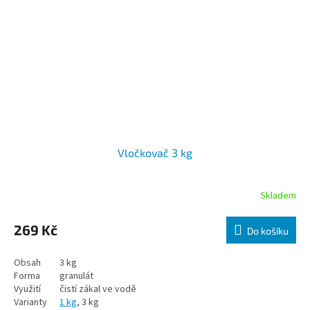
Vločkovač 3 kg
Skladem
269 Kč
Do košíku
Obsah
3 kg
Forma
granulát
Využití
čistí zákal ve vodě
Varianty
1 kg
, 3 kg