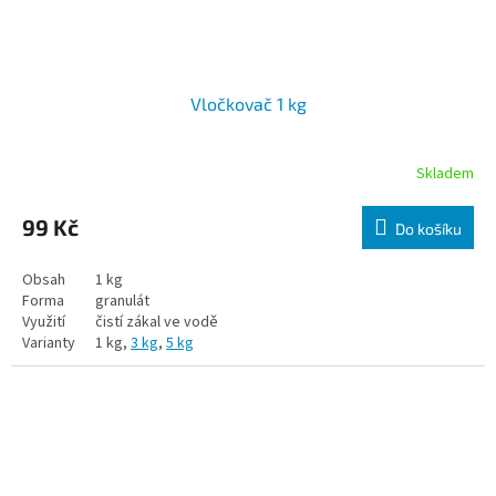
Vločkovač 1 kg
Skladem
99 Kč
Do košíku
Obsah
1 kg
Forma
granulát
Využití
čistí zákal ve vodě
Varianty
1 kg,
3 kg
,
5 kg