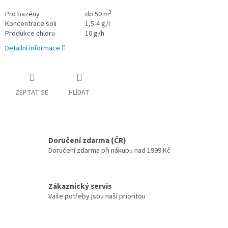
3
Pro bazény
do 50 m
Koncentrace soli
1,5-4 g/l
Produkce chloru
10 g/h
Detailní informace
ZEPTAT SE
HLÍDAT
Doručení zdarma (ČR)
Doručení zdarma při nákupu nad 1999 Kč
Zákaznický servis
Vaše potřeby jsou naší prioritou