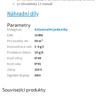
1x Uživatelský CZ manuál
Náhradní díly
Parametry
Kategorie
:
Solonizační jednotky
EAN
:
13406
Pro bazény do
:
50 m³
Koncentrace soli
:
3-4 g/l
Produkce chloru
:
10 g/h
Krytí zdroj
:
IP44
Krytí cela
:
IP55
Zdroj
:
230 V
Digitální display
:
ANO
Související produkty