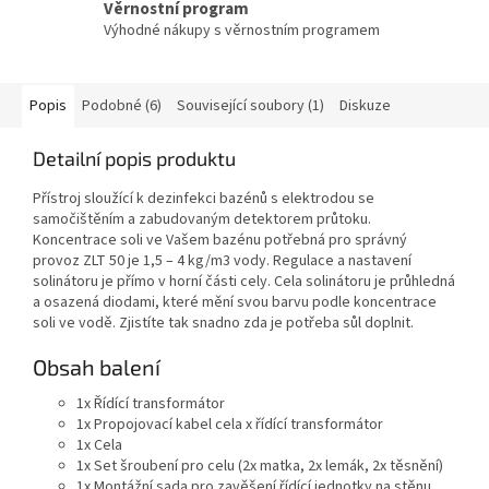
Věrnostní program
Výhodné nákupy s věrnostním programem
Popis
Podobné (6)
Související soubory (1)
Diskuze
Detailní popis produktu
Přístroj sloužící k dezinfekci bazénů s elektrodou se
samočištěním a zabudovaným detektorem průtoku.
Koncentrace soli ve Vašem bazénu potřebná pro správný
provoz ZLT 50 je 1,5 – 4 kg/m3 vody. Regulace a nastavení
solinátoru je přímo v horní části cely. Cela solinátoru je průhledná
a osazená diodami, které mění svou barvu podle koncentrace
soli ve vodě. Zjistíte tak snadno zda je potřeba sůl doplnit.
Obsah balení
1x Řídící transformátor
1x Propojovací kabel cela x řídící transformátor
1x Cela
1x Set šroubení pro celu (2x matka, 2x lemák, 2x těsnění)
1x Montážní sada
pro zavěšení řídící jednotky na stěnu