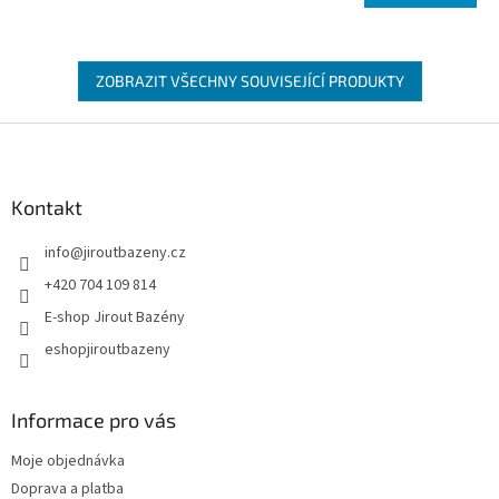
ZOBRAZIT VŠECHNY SOUVISEJÍCÍ PRODUKTY
Zápatí
Kontakt
info
@
jiroutbazeny.cz
+420 704 109 814
E-shop Jirout Bazény
eshopjiroutbazeny
Informace pro vás
Moje objednávka
Doprava a platba