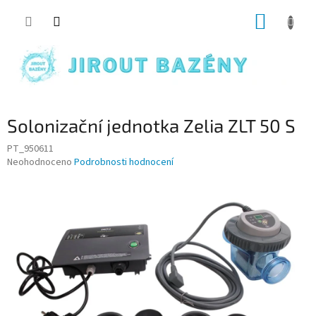
Přejít na obsah
NÁKUP
Solonizační jednotka Zelia ZLT 50 S
PT_950611
Průměrné hodnocení produktu je 0,0 z 5 hvězdiček.
Neohodnoceno
Podrobnosti hodnocení