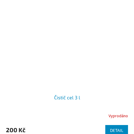
Čistič cel 3 l
Vyprodáno
200 Kč
DETAIL