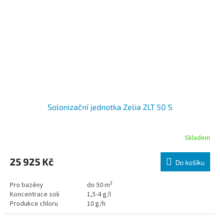
Solonizační jednotka Zelia ZLT 50 S
Skladem
25 925 Kč
Do košíku
3
Pro bazény
do 50 m
Koncentrace soli
1,5-4 g/l
Produkce chloru
10 g/h