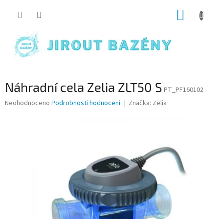
Přejít na obsah
NÁKUP
Náhradní cela Zelia ZLT50 S
PT_PF160102
Průměrné hodnocení produktu je 0,0 z 5 hvězdiček.
Neohodnoceno
Podrobnosti hodnocení
Značka:
Zelia