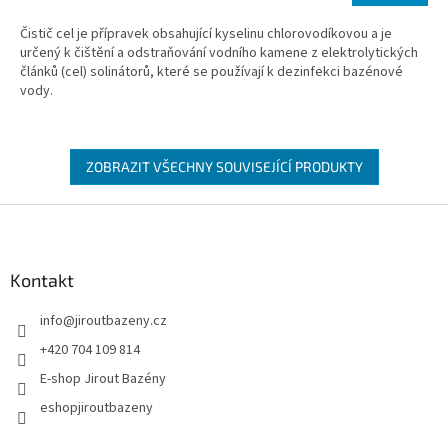
Čistič cel je přípravek obsahující kyselinu chlorovodíkovou a je
určený k čištění a odstraňování vodního kamene z elektrolytických
článků (cel) solinátorů, které se používají k dezinfekci bazénové
vody.
ZOBRAZIT VŠECHNY SOUVISEJÍCÍ PRODUKTY
Zápatí
Kontakt
info
@
jiroutbazeny.cz
+420 704 109 814
E-shop Jirout Bazény
eshopjiroutbazeny