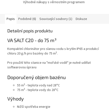
Výhodné nákupy s věrnostním programem
Popis
Podobné (6)
Související soubory (1)
Diskuze
Detailní popis produktu
VA SALT C20 - do 75 m³
Kompaktní chlorinátor pro slanou vodu s krytím IP65 a produkcí
3
chloru 20 g/h pro bazény do 75 m
.
Pro použití této stanice na "mořské vodě" je nutné udělat
softwarovou úpravu
Doporučený objem bazénu
3
55 m
- teplota vody nad 28°C
3
75 m
- teplota vody do 28°C
Výhody
Nižší spotřeba energie