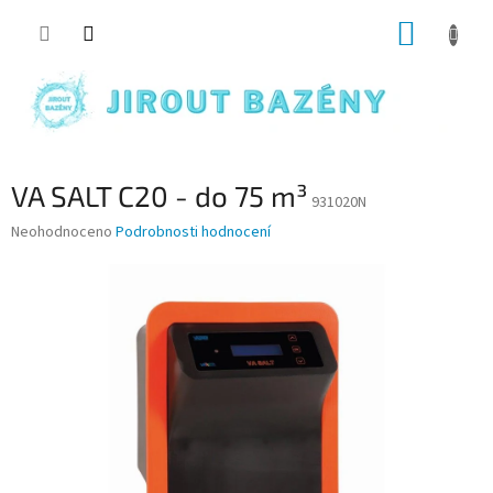
Přejít na obsah
NÁKUP
VA SALT C20 - do 75 m³
931020N
Průměrné hodnocení produktu je 0,0 z 5 hvězdiček.
Neohodnoceno
Podrobnosti hodnocení