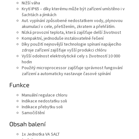
Nižší váha
Krytí IP65 – díky kterému může být zařízení umístěno i v
šachtách a jímkách
Aut. vypínání způsobené nedostatkem vody, plynovou
akumulací v cele, přetížením, zkratem a přehřátím.
Nízká provozní teplota, která zajišťuje delší životnost
Kompaktní, jednoduše instalovatelné řešení
Díky použití nejnovější technologie spínaní napájecího
zdroje zařízení zajišťuje vyšší produkci chlóru
Vyšší odolnost elektrolytické cely s životností 10 000
hodin
Použitý microprocessor zajišťuje správnost fungování
zařízení a automaticky nastavuje časové spínání
Funkce
Manuální regulace chloru
Indikace nedostatku soli
Indikace přebytku soli
Samočištění
Obsah balení
1x Jednotka VA SALT