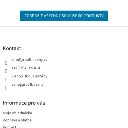
ZOBRAZIT VŠECHNY SOUVISEJÍCÍ PRODUKTY
Zápatí
Kontakt
info
@
jiroutbazeny.cz
+420 704 109 814
E-shop Jirout Bazény
eshopjiroutbazeny
Informace pro vás
Moje objednávka
Doprava a platba
Kontakt