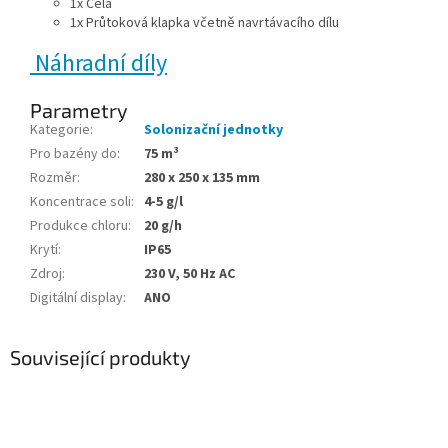
1x Cela
1x Průtoková klapka včetně
navrtávacího dílu
Náhradní díly
Parametry
Kategorie
:
Solonizační jednotky
Pro bazény do
:
75 m³
Rozměr
:
280 x 250 x 135 mm
Koncentrace soli
:
4-5 g/l
Produkce chloru
:
20 g/h
Krytí
:
IP65
Zdroj
:
230 V, 50 Hz AC
Digitální display
:
ANO
Související produkty