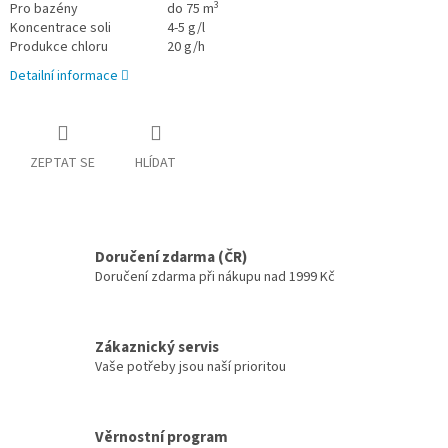
3
Pro bazény
do 75 m
Koncentrace soli
4-5 g/l
Produkce chloru
20 g/h
Detailní informace
ZEPTAT SE
HLÍDAT
Doručení zdarma (ČR)
Doručení zdarma při nákupu nad 1999 Kč
Zákaznický servis
Vaše potřeby jsou naší prioritou
Věrnostní program