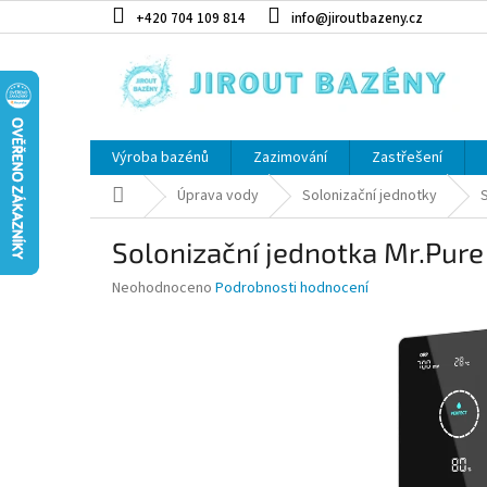
Přejít na obsah
+420 704 109 814
info@jiroutbazeny.cz
Výroba bazénů
Zazimování
Zastřešení
Domů
Úprava vody
Solonizační jednotky
Solonizační jednotka Mr.Pur
Průměrné hodnocení produktu je 0,0 z 5 hvězdiček.
Neohodnoceno
Podrobnosti hodnocení