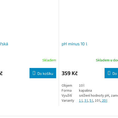
řská
pH mínus 10 l
Skladem
Skladem u do
č
359 Kč
Do košíku
Do 
Objem
10 l
Forma
kapalina
Využití
snížení hodnoty pH, zam
Varianty
1 l
,
3 l
,
5 l
, 10 l,
20 l