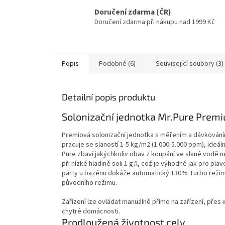
Doručení zdarma (ČR)
Doručení zdarma při nákupu nad 1999 Kč
Popis
Podobné (6)
Související soubory (3)
Detailní popis produktu
Solonizační jednotka Mr.Pure Premi
Premiová solonizační jednotka s měřením a dávkován
pracuje se slaností 1-5 kg/m2 (1.000-5.000 ppm), ideál
Pure zbaví jakýchkoliv obav z koupání ve slané vodě n
při nízké hladině soli 1 g/l, což je výhodné jak pro 
párty u bazénu dokáže automatický 130% Turbo režim 
původního režimu.
Zařízení lze ovládat manuálně přímo na zařízení, přes
chytré domácnosti.
Prodloužená životnost cely