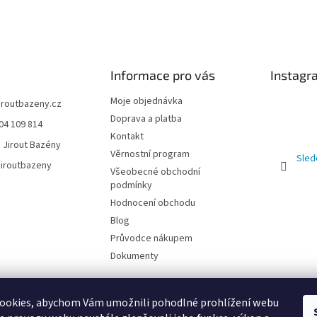
Informace pro vás
Instagr
Moje objednávka
jiroutbazeny.cz
Doprava a platba
04 109 814
Kontakt
 Jirout Bazény
Věrnostní program
Sled
iroutbazeny
Všeobecné obchodní
podmínky
Hodnocení obchodu
Blog
Průvodce nákupem
Dokumenty
ookies, abychom Vám umožnili pohodlné prohlížení webu