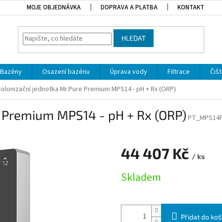
MOJE OBJEDNÁVKA
DOPRAVA A PLATBA
KONTAKT
HLEDAT
Bazény
Osazení bazénu
Úprava vody
Filtrace
Čišt
Solonizační jednotka Mr.Pure Premium MPS14 - pH + Rx (ORP)
e Premium MPS14 - pH + Rx (ORP)
PT_MPS14
44 407 Kč
/ ks
Měrná cena:
Skladem
Přidat do koš