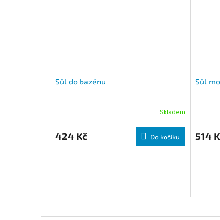
Sůl do bazénu
Sůl mo
Skladem
424 Kč
514 K
Do košíku