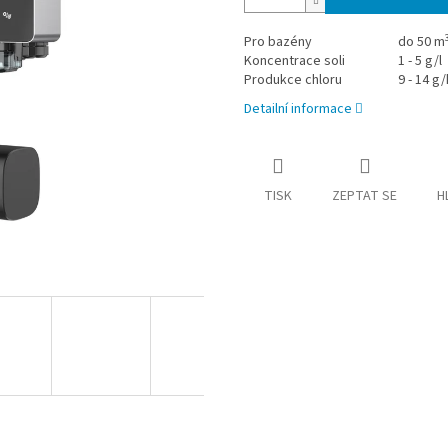
Pro bazény
do 50 m
Koncentrace soli
1 - 5 g/l
Produkce chloru
9 - 14 g/
Detailní informace
TISK
ZEPTAT SE
H