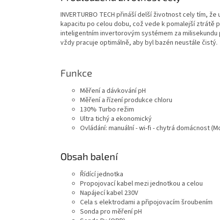
INVERTURBO TECH přináší delší životnost cely tím, ž
kapacitu po celou dobu, což vede k pomalejší ztrátě p
inteligentním invertorovým systémem za milisekundu 
vždy pracuje optimálně, aby byl bazén neustále čistý.
Funk
Měření a dávkování pH
Měření a řízení pr
130% Turbo re
Ultra tichý a e
Ovládání: manuální - wi-fi -
Obsah balení
Řídící jednotka
Propojovací kabel mezi jednotkou a celou
Napájecí kabel 230V
Cela s elektrodami a připojovacím šroubením
Sonda pro měření pH