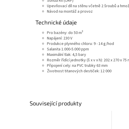
Sonda Rx (ORP)
Upevňovací díl na stěnu včetně 2 šroubů a hmo
Návod na montáž a provoz
Technické údaje
3
Pro bazény: do 50 m
Napájení: 230 V
Produkce plynného chloru: 9 - 14 g/hod
Salanita
1.000-5.000 ppm
Maximální tlak: 4,5 bary
Rozměr řídící jednotky (š x v x h): 202 x 270 x 75
Připojení cely: na PVC trubky 63 mm
Životnost titanových destiček: 12 000
Související produkty