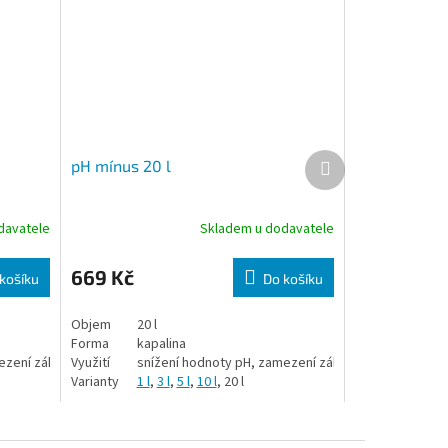
Další produkt
pH mínus 20 l
davatele
Skladem u dodavatele
669 Kč
košíku
Do košíku
Objem
20 l
Forma
kapalina
ezení zákalu vody
Využití
snížení hodnoty pH, zamezení zákalu vody
Varianty
1 l
,
3 l
,
5 l
,
10 l
, 20 l