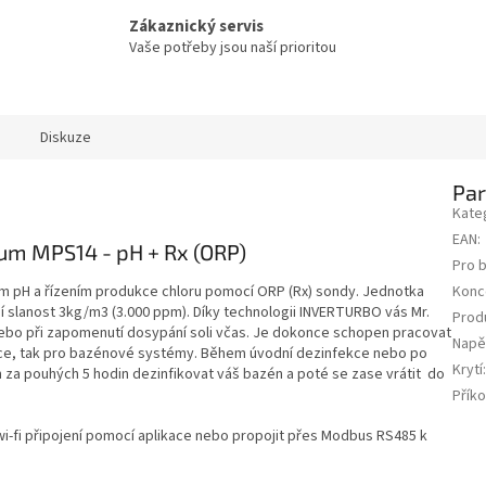
Zákaznický servis
Vaše potřeby jsou naší prioritou
Diskuze
Pa
Kate
EAN
:
um MPS14 - pH + Rx (ORP)
Pro 
ím
pH a řízením produkce chloru pomocí ORP (Rx) sondy
. Jednotka
Konc
ní slanost 3kg/m3 (3.000 ppm).
Díky technologii INVERTURBO vás Mr.
Prod
ebo při zapomenutí dosypání soli včas.
Je dokonce schopen pracovat
Napě
plavce, tak pro bazénové systémy. Během úvodní dezinfekce nebo po
Krytí
za pouhých 5 hodin dezinfikovat váš bazén a poté se zase vrátit do
Přík
 wi-fi připojení pomocí aplikace nebo propojit přes Modbus RS485 k