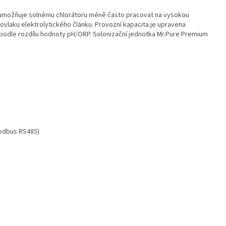
e umožňuje solnému chlorátoru méně často pracovat na vysokou
ovlaku elektrolytického článku. Provozní kapacita je upravena
podle rozdílu hodnoty pH/ORP. Solonizační jednotka Mr.Pure Premium
ce
odukce chloru
žim
konomický
 chytrá domácnost (Modbus RS485)