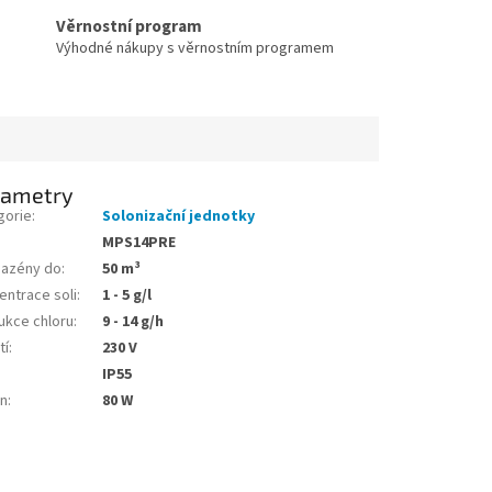
Věrnostní program
Výhodné nákupy s věrnostním programem
rametry
gorie
:
Solonizační jednotky
MPS14PRE
bazény do
:
50 m³
entrace soli
:
1 - 5 g/l
ukce chloru
:
9 - 14 g/h
tí
:
230 V
:
IP55
on
:
80 W