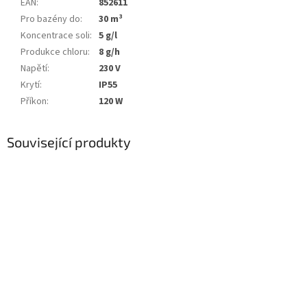
EAN
:
852611
Pro bazény do
:
30 m³
Koncentrace soli
:
5 g/l
Produkce chloru
:
8 g/h
Napětí
:
230 V
Krytí
:
IP55
Příkon
:
120 W
Související produkty