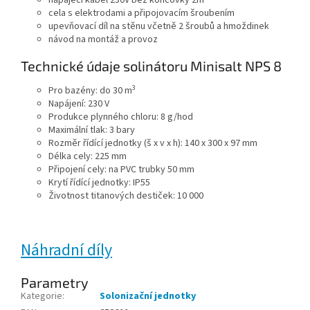
cela s elektrodami a připojovacím šroubením
upevňovací díl na stěnu včetně 2 šroubů a hmoždinek
návod na montáž a provoz
Technické údaje solinátoru Minisalt NPS 8
3
Pro bazény: do 30 m
Napájení: 230 V
Produkce plynného chloru: 8 g/hod
Maximální tlak: 3 bary
Rozměr řídící jednotky (š x v x h): 140 x 300 x 97 mm
Délka cely: 225 mm
Připojení cely: na PVC trubky 50 mm
Krytí řídící jednotky: IP55
Životnost titanových destiček: 10 000
Náhradní díly
Parametry
Kategorie
:
Solonizační jednotky