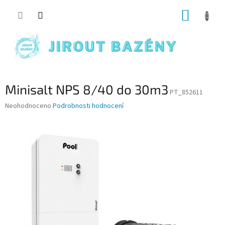
Přejít na obsah
NÁKUP
Minisalt NPS 8/40 do 30m3
PT_852611
Průměrné hodnocení produktu je 0,0 z 5 hvězdiček.
Neohodnoceno
Podrobnosti hodnocení