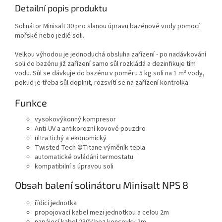
Detailní popis produktu
Solinátor Minisalt 30 pro slanou úpravu bazénové vody pomocí
mořské nebo jedlé soli.
Velkou výhodou je jednoduchá obsluha zařízení - po nadávkování
soli do bazénu již zařízení samo sůl rozkládá a dezinfikuje tím
vodu. Sůl se dávkuje do bazénu v poměru 5 kg soli na 1
m³
vody,
pokud je třeba sůl doplnit, rozsvítí se na zařízení kontrolka.
Funkce
vysokovýkonný kompresor
Anti-UV a antikorozní kovové pouzdro
ultra tichý a ekonomický
Twisted Tech ©Titane výměník tepla
automatické ovládání termostatu
kompatibilní s úpravou soli
Obsah balení solinátoru Minisalt NPS 8
řídící jednotka
propojovací kabel mezi jednotkou a celou 2m
napájecí kabel 230V bez koncovky 2m