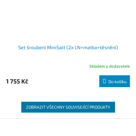
Set šroubení MiniSalt (2x LN+matka+těsnění)
Skladem u dodavatele
1 755 Kč
Do košíku
ZOBRAZIT VŠECHNY SOUVISEJÍCÍ PRODUKTY
Zápatí