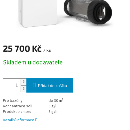
25 700 Kč
/ ks
Měrná cena:
Skladem u dodavatele
Přidat do košíku
3
Pro bazény
do 30 m
Koncentrace soli
5 g/l
Produkce chloru
8 g/h
Detailní informace