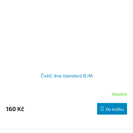
Čistič dna standard B/M
Skladem
160 Kč
Do košíku
Zápatí