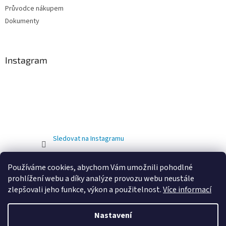
Průvodce nákupem
Dokumenty
Instagram
Sledovat na Instagramu
Používáme cookies, abychom Vám umožnili pohodlné
prohlížení webu a díky analýze provozu webu neustále
zlepšovali jeho funkce, výkon a použitelnost.
Více informací
Nastavení
Vytvořil Shoptet