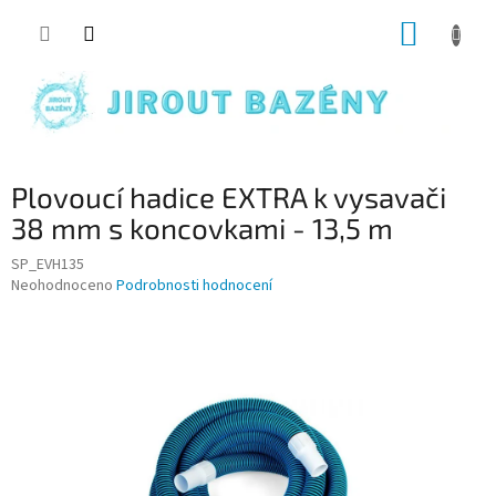
Přejít na obsah
NÁKUP
Plovoucí hadice EXTRA k vysavači
38 mm s koncovkami - 13,5 m
SP_EVH135
Průměrné hodnocení produktu je 0,0 z 5 hvězdiček.
Neohodnoceno
Podrobnosti hodnocení