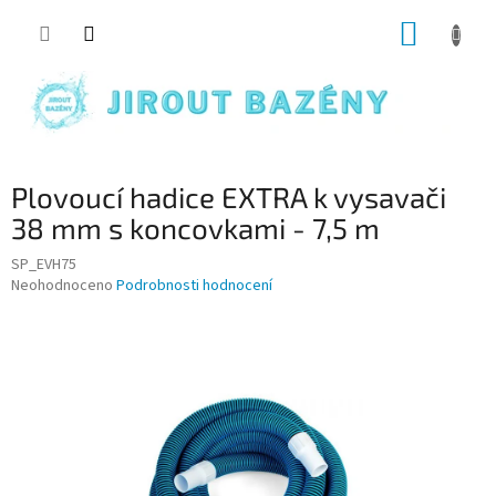
Přejít na obsah
NÁKUP
Plovoucí hadice EXTRA k vysavači
38 mm s koncovkami - 7,5 m
SP_EVH75
Průměrné hodnocení produktu je 0,0 z 5 hvězdiček.
Neohodnoceno
Podrobnosti hodnocení