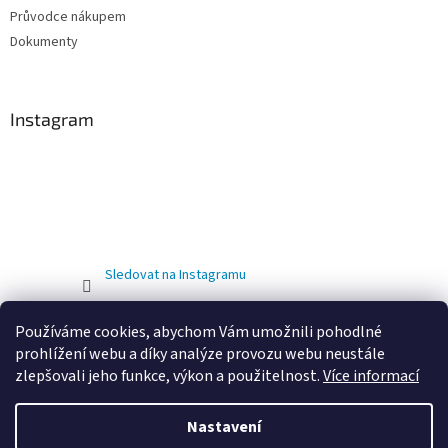
Průvodce nákupem
Dokumenty
Instagram
Sledovat na Instagramu
Používáme cookies, abychom Vám umožnili pohodlné
prohlížení webu a díky analýze provozu webu neustále
zlepšovali jeho funkce, výkon a použitelnost.
Více informací
Nastavení
Vytvořil Shoptet