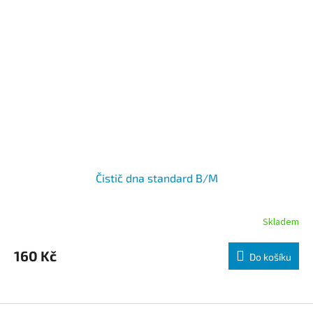
Čistič dna standard B/M
Skladem
160 Kč
Do košíku
Zápatí