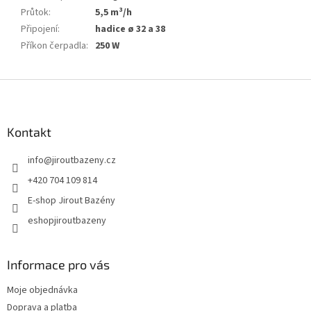
Průtok
:
5,5 m³/h
Připojení
:
hadice ø 32 a 38
Příkon čerpadla
:
250 W
Zápatí
Kontakt
info
@
jiroutbazeny.cz
+420 704 109 814
E-shop Jirout Bazény
eshopjiroutbazeny
Informace pro vás
Moje objednávka
Doprava a platba