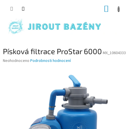
Přejít na obsah
NÁKUP
Písková filtrace ProStar 6000
MX_10604333
Průměrné hodnocení produktu je 0,0 z 5 hvězdiček.
Neohodnoceno
Podrobnosti hodnocení