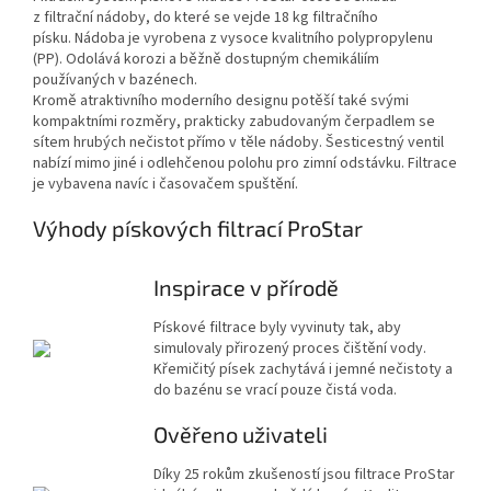
z filtrační nádoby, do které se vejde 18 kg filtračního
písku. Nádoba je vyrobena z vysoce kvalitního polypropylenu
(PP). Odolává korozi a běžně dostupným chemikáliím
používaných v bazénech.
Kromě atraktivního moderního designu potěší také svými
kompaktními rozměry, prakticky zabudovaným čerpadlem se
sítem hrubých nečistot přímo v těle nádoby. Šesticestný ventil
nabízí mimo jiné i odlehčenou polohu pro zimní odstávku. Filtrace
je vybavena navíc i časovačem spuštění.
Výhody pískových filtrací ProStar
Inspirace v přírodě
Pískové filtrace byly vyvinuty tak, aby
simulovaly přirozený proces čištění vody.
Křemičitý písek zachytává i jemné nečistoty a
do bazénu se vrací pouze čistá voda.
Ověřeno uživateli
Díky 25 rokům zkušeností jsou filtrace ProStar