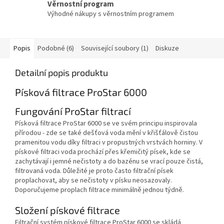
Věrnostní program
Výhodné nákupy s věrnostním programem
Popis
Podobné (6)
Související soubory (1)
Diskuze
Detailní popis produktu
Písková filtrace ProStar 6000
Fungování ProStar filtrací
Písková filtrace ProStar 6000 se ve svém principu inspirovala
přírodou - zde se také dešťová voda mění v křišťálově čistou
pramenitou vodu díky filtraci v propustných vrstvách horniny. V
pískové filtraci voda prochází přes křemičitý písek, kde se
zachytávají i jemné nečistoty a do bazénu se vrací pouze čistá,
filtrovaná voda. Důležité je proto často filtrační písek
proplachovat, aby se nečistoty v písku neosazovaly.
Doporučujeme proplach filtrace minimálně jednou týdně.
Složení pískové filtrace
Filtrační systém pískové filtrace ProStar 6000 se skládá