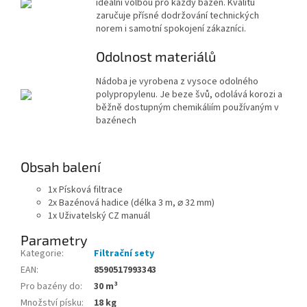
ideální volbou pro každý bazén. Kvalitu
zaručuje přísné dodržování technických
norem i samotní spokojení zákazníci.
Odolnost materiálů
Nádoba je vyrobena z vysoce odolného
polypropylenu. Je beze švů, odolává korozi a
běžně dostupným chemikáliím používaným v
bazénech
Obsah balení
1x Písková filtrace
2x Bazénová hadice
(délka 3 m, ⌀ 32 mm)
1x Uživatelský CZ manuál
Parametry
Kategorie
:
Filtrační sety
EAN
:
8590517993343
Pro bazény do
:
30 m³
Množství písku
:
18 kg