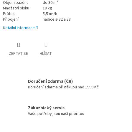
Objem bazénu
do 30 m³
Množství písku
18 kg
Průtok
5,5 m³/h
Připojení
hadice
ø
32 a 38
Detailní informace
ZEPTAT SE
HLÍDAT
Doručení zdarma (ČR)
Doručení zdarma při nákupu nad 1999 Kč
Zákaznický servis
Vaše potřeby jsou naší prioritou