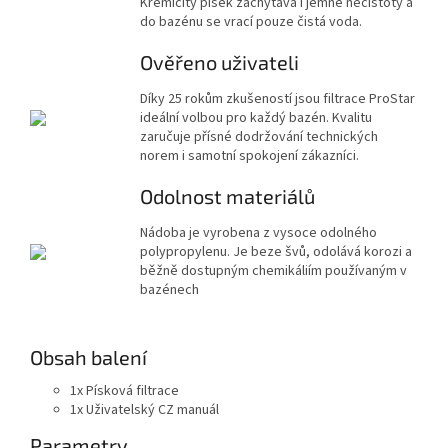
Křemičitý písek zachytává i jemné nečistoty a
do bazénu se vrací pouze čistá voda.
Ověřeno uživateli
Díky 25 rokům zkušeností jsou filtrace ProStar
ideální volbou pro každý bazén. Kvalitu
zaručuje přísné dodržování technických
norem i samotní spokojení zákazníci.
Odolnost materiálů
Nádoba je vyrobena z vysoce odolného
polypropylenu. Je beze švů, odolává korozi a
běžně dostupným chemikáliím používaným v
bazénech
Obsah balení
1x Písková filtrace
1x Uživatelský CZ manuál
Parametry