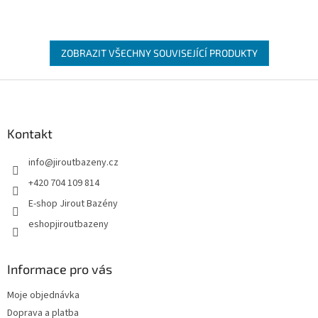
ZOBRAZIT VŠECHNY SOUVISEJÍCÍ PRODUKTY
Zápatí
Kontakt
info
@
jiroutbazeny.cz
+420 704 109 814
E-shop Jirout Bazény
eshopjiroutbazeny
Informace pro vás
Moje objednávka
Doprava a platba