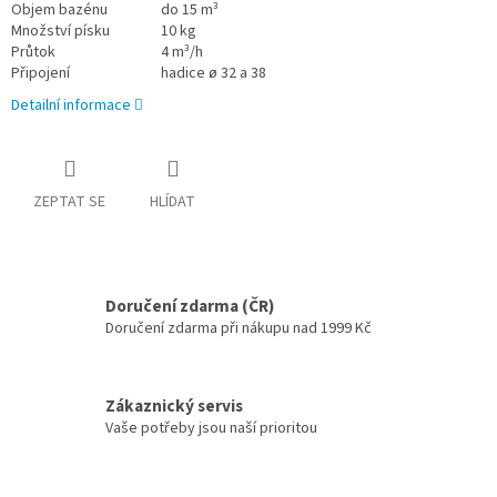
Objem bazénu
do 15 m³
Množství písku
10 kg
Průtok
4 m³/h
Připojení
hadice ø 32 a 38
Detailní informace
ZEPTAT SE
HLÍDAT
Doručení zdarma (ČR)
Doručení zdarma při nákupu nad 1999 Kč
Zákaznický servis
Vaše potřeby jsou naší prioritou