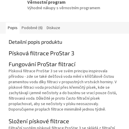
Věrnostní program
Výhodné nákupy s věrnostním programem
Popis
Podobné (6)
Diskuze
Detailní popis produktu
Písková filtrace ProStar 3
Fungování ProStar filtrací
Písková filtrace ProStar 3 se ve svém principu inspirovala
přírodou - zde se také dešťová voda mění v křišťálově čistou
pramenitou vodu díky filtraci v propustných vrstvách horniny. V
pískové filtraci voda prochází přes křemičitý písek, kde se
zachytávají i jemné nečistoty a do bazénu se vrací pouze čistá,
filtrovaná voda. Důležité je proto často filtrační písek
proplachovat, aby se nečistoty v písku neosazovaly.
Doporučujeme proplach filtrace minimálně jednou týdně.
Složení pískové filtrace
Filtrační systém pískové filtrace ProStar 3 se skládá z filtrační