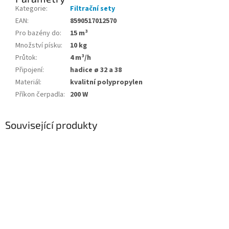
Kategorie
:
Filtrační sety
EAN
:
8590517012570
Pro bazény do
:
15 m³
Množství písku
:
10 kg
Průtok
:
4 m³/h
Připojení
:
hadice ø 32 a 38
Materiál
:
kvalitní polypropylen
Příkon čerpadla
:
200 W
Související produkty