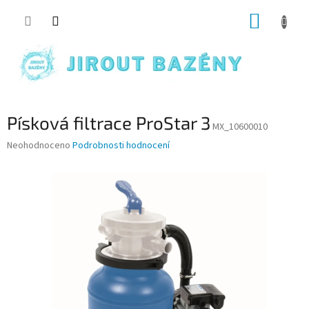
Přejít na obsah
NÁKUP
Písková filtrace ProStar 3
MX_10600010
Průměrné hodnocení produktu je 0,0 z 5 hvězdiček.
Neohodnoceno
Podrobnosti hodnocení