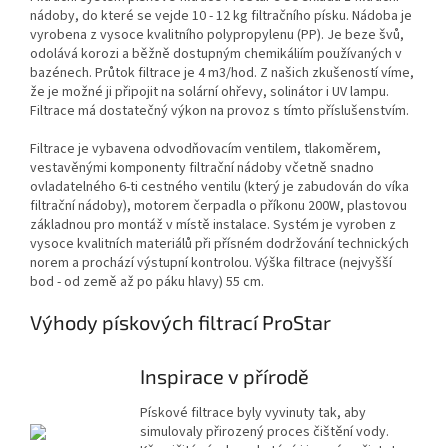
nádoby, do které se vejde 10 - 12 kg filtračního písku. Nádoba je
vyrobena z vysoce kvalitního polypropylenu (PP). Je beze švů,
odolává korozi a běžně dostupným chemikáliím používaných v
bazénech. Průtok filtrace je 4 m3/hod. Z našich zkušeností víme,
že je možné ji připojit na solární ohřevy, solinátor i UV lampu.
Filtrace má dostatečný výkon na provoz s tímto příslušenstvím.
Filtrace je vybavena odvodňovacím ventilem, tlakoměrem,
vestavěnými komponenty filtrační nádoby včetně snadno
ovladatelného 6-ti cestného ventilu (který je zabudován do víka
filtrační nádoby), motorem čerpadla o příkonu 200W, plastovou
základnou pro montáž v místě instalace. Systém je vyroben z
vysoce kvalitních materiálů při přísném dodržování technických
norem a prochází výstupní kontrolou. Výška filtrace (nejvyšší
bod - od země až po páku hlavy) 55 cm.
Výhody pískových filtrací ProStar
Inspirace v přírodě
Pískové filtrace byly vyvinuty tak, aby
simulovaly přirozený proces čištění vody.