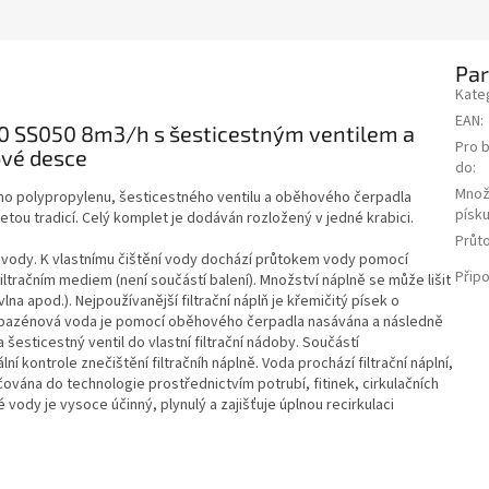
Pa
Kate
EAN
:
50 SS050 8m3/h s šesticestným ventilem a
Pro 
vé desce
do
:
Množ
tního polypropylenu, šesticestného ventilu a oběhového čerpadla
písk
etou tradicí.
Celý komplet je dodáván rozložený v jedné krabici.
Průt
é vody. K vlastnímu čištění vody dochází průtokem vody pomocí
Připo
ltračním mediem (není součástí balení). Množství náplně se může lišit
vlna apod.). Nejpoužívanější filtrační náplň je křemičitý písek o
bazénová voda je pomocí oběhového čerpadla nasávána a následně
a šesticestný ventil do vlastní filtrační nádoby. Součástí
ní kontrole znečištění filtračníh náplně. Voda prochází filtrační náplní,
ována do technologie prostřednictvím potrubí, fitinek, cirkulačních
ody je vysoce účinný, plynulý a zajišťuje úplnou recirkulaci