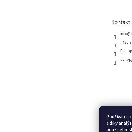
Kontakt
info
@
+420 7
E-shop
eshopj
Používáme c
a díky analý
použitelnos