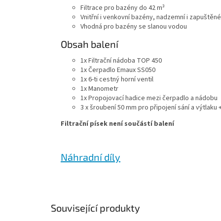
Filtrace pro bazény do 42 m³
Vnitřní i venkovní bazény, nadzemní i zapuštěné
Vhodná pro bazény se slanou vodou
Obsah balení
1x Filtrační nádoba TOP 450
1x Čerpadlo Emaux SS050
1x 6-ti cestný horní ventil
1x Manometr
1x Propojovací hadice mezi čerpadlo a nádobu
3 x šroubení 50 mm pro připojení sání a výtlaku 
Filtrační písek není součástí balení
Náhradní díly
Související produkty