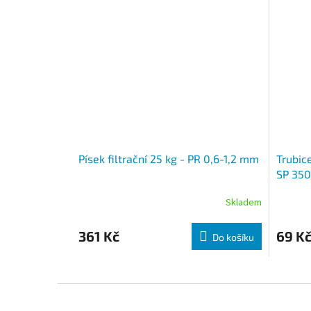
Písek filtrační 25 kg - PR 0,6-1,2 mm
Trubice
SP 35
Skladem
361 Kč
69 K
Do košíku
Zápatí