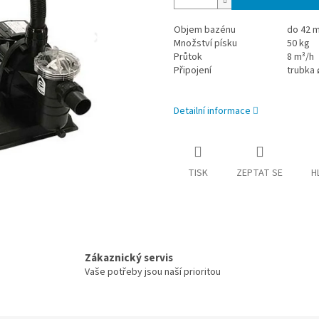
Objem bazénu
do 42 
Množství písku
50 kg
Průtok
8 m³/h
Připojení
trubka 
Detailní informace
TISK
ZEPTAT SE
H
Zákaznický servis
Vaše potřeby jsou naší prioritou