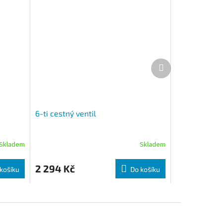
Další produkt
6-ti cestný ventil
Skladem
Skladem
2 294 Kč
košíku
Do košíku