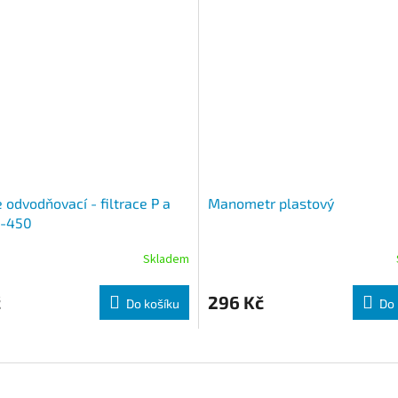
 odvodňovací - filtrace P a
Manometr plastový
0-450
Skladem
č
296 Kč
Do košíku
Do 