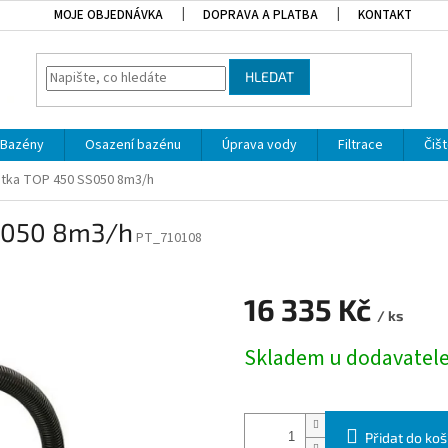
MOJE OBJEDNÁVKA
DOPRAVA A PLATBA
KONTAKT
HLEDAT
Bazény
Osazení bazénu
Úprava vody
Filtrace
Čišt
notka TOP 450 SS050 8m3/h
SS050 8m3/h
PT_710108
16 335 Kč
/ ks
Měrná cena:
Skladem u dodavatel
Přidat do koš