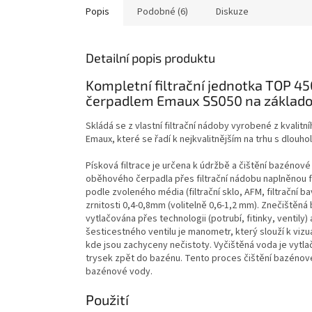
Popis
Podobné (6)
Diskuze
Detailní popis produktu
Kompletní filtrační jednotka TOP 4
čerpadlem Emaux SS050 na základo
Skládá se z vlastní filtrační nádoby vyrobené z kvali
Emaux, které se řadí k nejkvalitnějším na trhu s dlouhol
Písková filtrace je určena k údržbě a čištění bazénov
oběhového čerpadla přes filtrační nádobu naplněnou fi
podle zvoleného média (filtrační sklo, AFM, filtrační ba
zrnitosti 0,4-0,8mm (volitelně 0,6-1,2 mm).
Znečištěná 
vytlačována přes technologii (potrubí, fitinky, ventily) 
šesticestného ventilu je manometr, který slouží k vizuál
kde jsou zachyceny nečistoty. Vyčištěná voda je vytlač
trysek zpět do bazénu. Tento proces čištění bazénové v
bazénové vody.
Použití