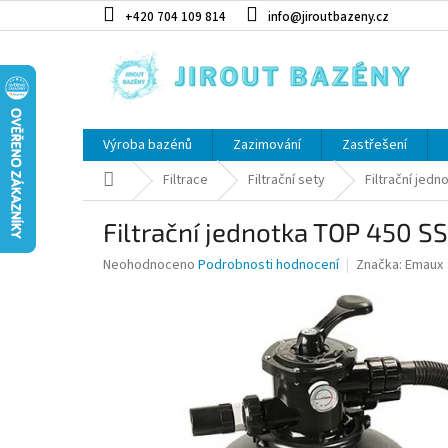
Přejít na obsah
+420 704 109 814
info@jiroutbazeny.cz
Výroba bazénů
Zazimování
Zastřešení
Domů
Filtrace
Filtrační sety
Filtrační jed
Filtrační jednotka TOP 450 
Průměrné hodnocení produktu je 0,0 z 5 hvězdiček.
Neohodnoceno
Podrobnosti hodnocení
Značka:
Emaux