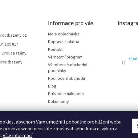
Informace pro vás
Instagr
Moje objednávka
jiroutbazeny.cz
Doprava a platba
04 109 814
Kontakt
 Jirout Bazény
Věrnostní program
Sled
iroutbazeny
Všeobecné obchodní
podmínky
Hodnocení obchodu
Blog
Průvodce nákupem
Dokumenty
ookies, abychom Vám umožnili pohodlné prohlížení webu
ze provozu webu neustále zlepšovali jeho funkce, výkon a
t.
Více informací