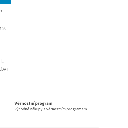
m³
ø 50
LÍDAT
Věrnostní program
Výhodné nákupy s věrnostním programem