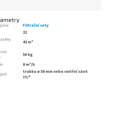
rametry
gorie
:
Filtrační sety
22
bazény
42 m³
ství
50 kg
u
:
ok
:
8 m³/h
trubka ø 50 mm nebo vnitřní závit
jení
:
1½"