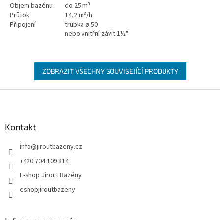
Objem bazénu
do 25 m³
Průtok
14,2 m³/h
Připojení
trubka ø 50
nebo vnitřní závit 1½"
ZOBRAZIT VŠECHNY SOUVISEJÍCÍ PRODUKTY
Zápatí
Kontakt
info
@
jiroutbazeny.cz
+420 704 109 814
E-shop Jirout Bazény
eshopjiroutbazeny