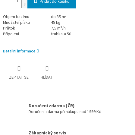
Přidat do košíku
Objem bazénu
do 35 m³
Množství písku
45 kg
Průtok
7,5 m³/h
Připojení
trubka ø 50
Detailní informace
ZEPTAT SE
HLÍDAT
Doručení zdarma (ČR)
Doručení zdarma při nákupu nad 1999 Kč
Zákaznický servis