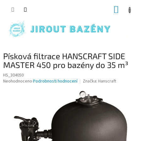
Přejít na obsah
NÁKUP
Písková filtrace HANSCRAFT SIDE
MASTER 450 pro bazény do 35 m³
HS_304050
Průměrné hodnocení produktu je 0,0 z 5 hvězdiček.
Neohodnoceno
Podrobnosti hodnocení
Značka:
Hanscraft