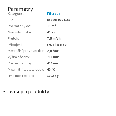
Parametry
Kategorie
:
Filtrace
EAN
:
8592930004156
Pro bazény do
:
35 m³
Množství písku
:
45 kg
Průtok
:
7,5 m³/h
Připojení
:
trubka ø 50
Maximální provozní tlak
:
2,0 bar
Výška nádoby
:
730 mm
Průměr nádoby
:
450 mm
Maximální teplota vody
:
40 °C
Hmotnost balení
:
10,2 kg
Související produkty