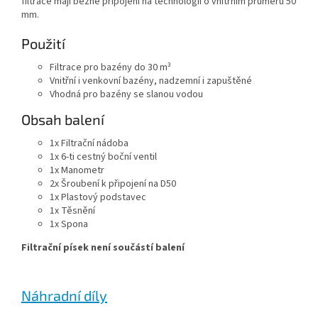
filtrace mají běžné připojení na technologii o vnitřním průměru 50
mm.
Použití
Filtrace pro bazény do 30 m³
Vnitřní i venkovní bazény, nadzemní i zapuštěné
Vhodná pro bazény se slanou vodou
Obsah balení
1x Filtrační nádoba
1x 6-ti cestný boční ventil
1x Manometr
2x Šroubení k připojení na D50
1x Plastový podstavec
1x Těsnění
1x Spona
Filtrační písek není součástí balení
Náhradní díly