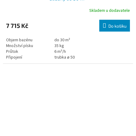
Skladem u dodavatele
7 715 Kč
Do košíku
Objem bazénu
do 30 m³
Množství písku
35 kg
Průtok
6 m³/h
Připojení
trubka ø 50