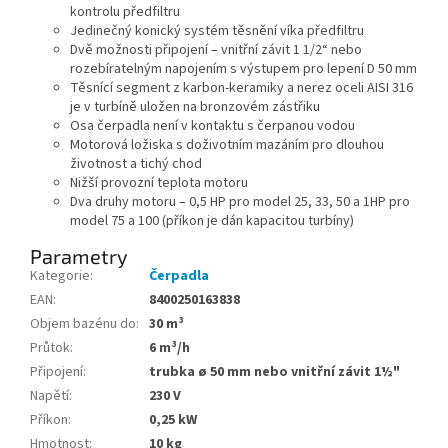
kontrolu předfiltru
Jedinečný konický systém těsnění víka předfiltru
Dvě možnosti připojení – vnitřní závit 1 1/2“ nebo
rozebíratelným napojením s výstupem pro lepení D 50 mm
Těsnící segment z karbon-keramiky a nerez oceli AISI 316
je v turbíně uložen na bronzovém zástřiku
Osa čerpadla není v kontaktu s čerpanou vodou
Motorová ložiska s doživotním mazáním pro dlouhou
životnost a tichý chod
Nižší provozní teplota motoru
Dva druhy motoru – 0,5 HP pro model 25, 33, 50 a 1HP pro
model 75 a 100 (příkon je dán kapacitou turbíny)
Parametry
Kategorie
:
Čerpadla
EAN
:
8400250163838
Objem bazénu do
:
30 m³
Průtok
:
6 m³/h
Připojení
:
trubka ø 50 mm nebo vnitřní závit 1½"
Napětí
:
230 V
Příkon
:
0,25 kW
Hmotnost
:
10 kg