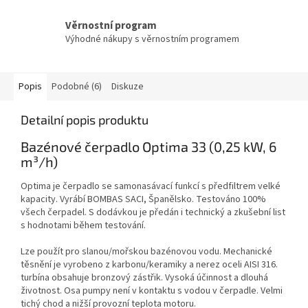
Věrnostní program
Výhodné nákupy s věrnostním programem
Popis
Podobné (6)
Diskuze
Detailní popis produktu
Bazénové čerpadlo Optima 33 (0,25 kW, 6
m³/h)
Optima je čerpadlo se samonasávací funkcí s předfiltrem velké
kapacity. Vyrábí BOMBAS SACI, Španělsko. Testováno 100%
všech čerpadel. S dodávkou je předán i technický a zkušební list
s hodnotami během testování.
Lze použít pro slanou/mořskou bazénovou vodu. Mechanické
těsnění je vyrobeno z karbonu/keramiky a nerez oceli AISI 316.
turbína obsahuje bronzový zástřik. Vysoká účinnost a dlouhá
životnost. Osa pumpy není v kontaktu s vodou v čerpadle. Velmi
tichý chod a nižší provozní teplota motoru.