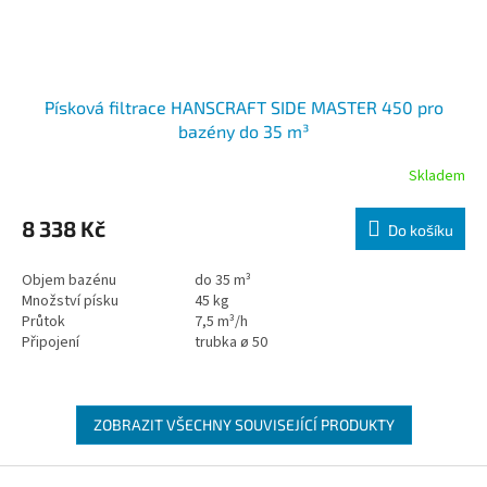
Písková filtrace HANSCRAFT SIDE MASTER 450 pro
bazény do 35 m³
Skladem
8 338 Kč
Do košíku
Objem bazénu
do 35 m³
Množství písku
45 kg
Průtok
7,5 m³/h
Připojení
trubka ø 50
ZOBRAZIT VŠECHNY SOUVISEJÍCÍ PRODUKTY
Zápatí