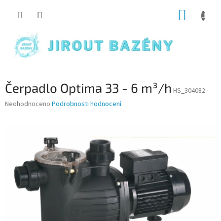
Přejít na obsah
NÁKUP
Čerpadlo Optima 33 - 6 m³/h
HS_304082
Průměrné hodnocení produktu je 0,0 z 5 hvězdiček.
Neohodnoceno
Podrobnosti hodnocení