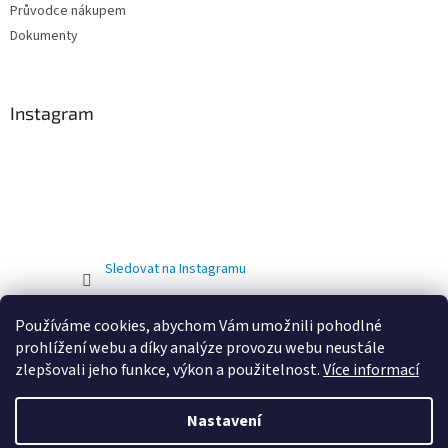
Průvodce nákupem
Dokumenty
Instagram
Sledovat na Instagramu
Používáme cookies, abychom Vám umožnili pohodlné
prohlížení webu a díky analýze provozu webu neustále
zlepšovali jeho funkce, výkon a použitelnost.
Více informací
Nastavení
Vytvořil Shoptet