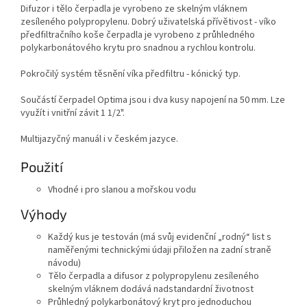
Difuzor i tělo čerpadla je vyrobeno ze skelným vláknem
zesíleného polypropylenu. Dobrý uživatelská přívětivost - víko
předfiltračního koše čerpadla je vyrobeno z průhledného
polykarbonátového krytu pro snadnou a rychlou kontrolu.
Pokročilý systém těsnění víka předfiltru - kónický typ.
Součástí čerpadel Optima jsou i dva kusy napojení na 50 mm. Lze
využít i vnitřní závit 1 1/2".
Multijazyčný manuál i v českém jazyce.
Použití
Vhodné i pro slanou a mořskou vodu
Výhody
Každý kus je testován (má svůj evidenční „rodný“ list s
naměřenými technickými údaji přiložen na zadní straně
návodu)
Tělo čerpadla a difusor z polypropylenu zesíleného
skelným vláknem dodává nadstandardní životnost
Průhledný polykarbonátový kryt pro jednoduchou