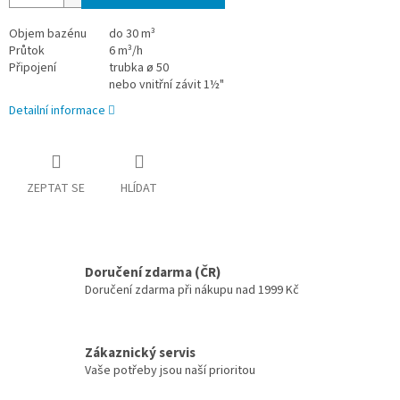
Objem bazénu
do 30 m³
Průtok
6 m³/h
Připojení
trubka ø 50
nebo vnitřní závit 1½"
Detailní informace
ZEPTAT SE
HLÍDAT
Doručení zdarma (ČR)
Doručení zdarma při nákupu nad 1999 Kč
Zákaznický servis
Vaše potřeby jsou naší prioritou