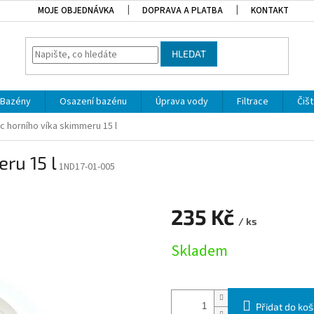
MOJE OBJEDNÁVKA
DOPRAVA A PLATBA
KONTAKT
HLEDAT
Bazény
Osazení bazénu
Úprava vody
Filtrace
Čišt
c horního víka skimmeru 15 l
ru 15 l
1ND17-01-005
235 Kč
/ ks
Měrná cena:
Skladem
Přidat do koš