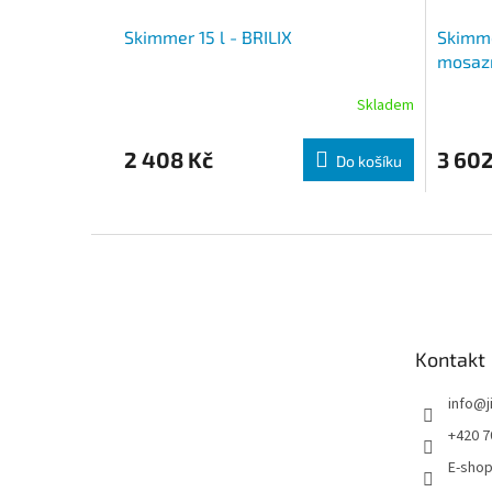
Skimmer 15 l - BRILIX
Skimme
mosazn
Skladem
2 408 Kč
3 602
Do košíku
Zápatí
Kontakt
info
@
+420 7
E-shop