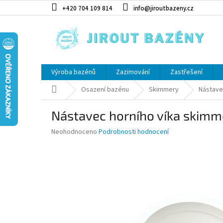
Přejít na obsah
+420 704 109 814
info@jiroutbazeny.cz
Výroba bazénů
Zazimování
Zastřešení
Domů
Osazení bazénu
Skimmery
Nástave
Nástavec horního víka skimme
Průměrné hodnocení produktu je 0,0 z 5 hvězdiček.
Neohodnoceno
Podrobnosti hodnocení