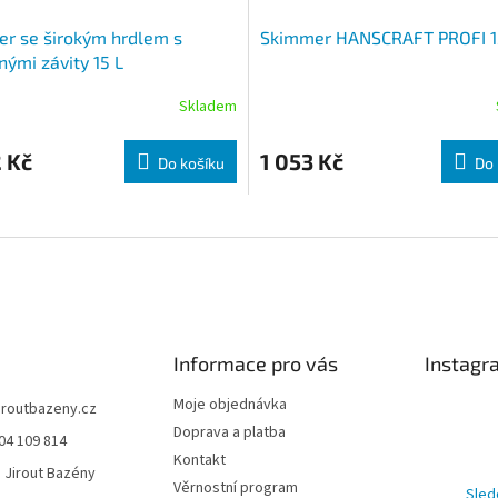
r se širokým hrdlem s
Skimmer HANSCRAFT PROFI 1
ými závity 15 L
Skladem
 Kč
1 053 Kč
Do košíku
Do 
Informace pro vás
Instagr
Moje objednávka
jiroutbazeny.cz
Doprava a platba
04 109 814
Kontakt
 Jirout Bazény
Věrnostní program
Sled