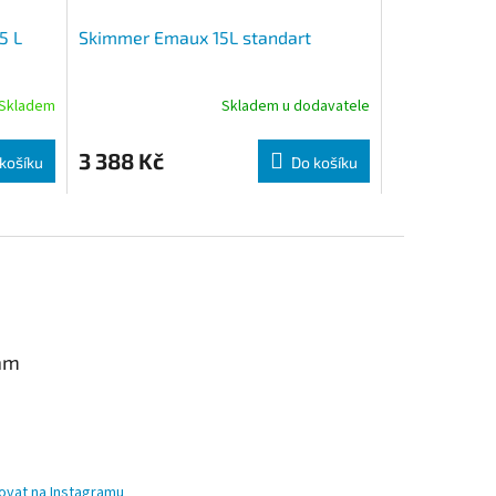
5 L
Skimmer Emaux 15L standart
Skladem
Skladem u dodavatele
3 388 Kč
košíku
Do košíku
am
ovat na Instagramu