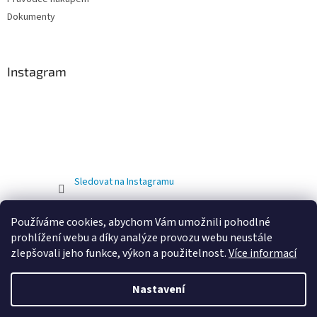
Dokumenty
Instagram
Sledovat na Instagramu
Používáme cookies, abychom Vám umožnili pohodlné
prohlížení webu a díky analýze provozu webu neustále
zlepšovali jeho funkce, výkon a použitelnost.
Více informací
Nastavení
Vytvořil Shoptet