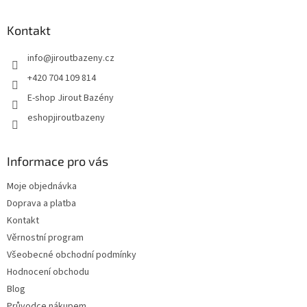
Kontakt
info
@
jiroutbazeny.cz
+420 704 109 814
E-shop Jirout Bazény
eshopjiroutbazeny
Informace pro vás
Moje objednávka
Doprava a platba
Kontakt
Věrnostní program
Všeobecné obchodní podmínky
Hodnocení obchodu
Blog
Průvodce nákupem