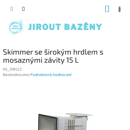
Přejít na obsah
NÁKUP
Skimmer se širokým hrdlem s
mosaznými závity 15 L
HS_308212
Průměrné hodnocení produktu je 0,0 z 5 hvězdiček.
Neohodnoceno
Podrobnosti hodnocení