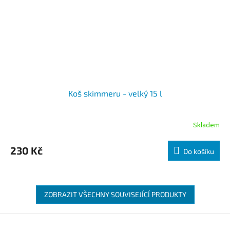
Koš skimmeru - velký 15 l
Skladem
230 Kč
Do košíku
ZOBRAZIT VŠECHNY SOUVISEJÍCÍ PRODUKTY
Zápatí